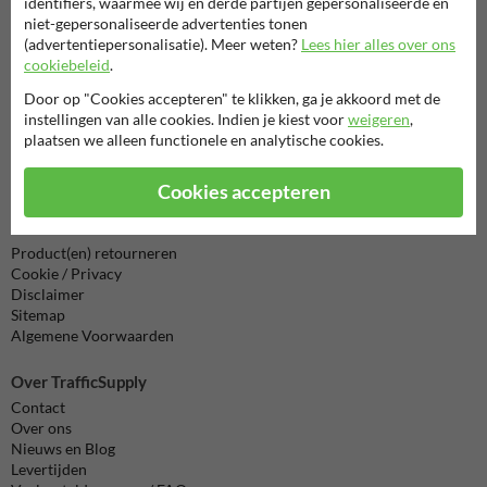
identifiers, waarmee wij en derde partijen gepersonaliseerde en
Vragen? Stuur een e-mail naar
info@trafficsupply.nl
of vul het
niet-gepersonaliseerde advertenties tonen
formulier in en we reageren zo spoedig mogelijk.
(advertentiepersonalisatie). Meer weten?
Lees hier alles over ons
cookiebeleid
.
info@trafficsupply.nl
Door op "Cookies accepteren" te klikken, ga je akkoord met de
instellingen van alle cookies. Indien je kiest voor
weigeren
,
plaatsen we alleen functionele en analytische cookies.
Alle contactgegevens
Cookies accepteren
Informatie
Product(en) retourneren
Cookie / Privacy
Disclaimer
Sitemap
Algemene Voorwaarden
Over TrafficSupply
Contact
Over ons
Nieuws en Blog
Levertijden