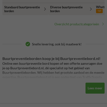
WhatsA
Standaard buurtpreventie
Diverse buurtpreventie
borden
borden
TIP
Overzicht productcategorieën
Snelle levering, ook bij maatwerk!
Buurtpreventieborden koop je bij Buurtpreventiebord.nl!
Online een buurtpreventie bord kopen of een offerte aanvragen doe
je op Buurtpreventiebord.nl, dé specialist op het gebied van
Buurtpreventiebord
en. Wij hebben het grootste aanbod en de meeste
expertise.
Buurtpreventiebord
.nl is een onderdeel van TrafficSupply.
Laat zien dat jouw buurt preventieproof is door middel van duurzame
Lees meer
aluminium reflecterende Informatieborden WhatsApp. S
electeer het
gewenste buurtpreventiebord en wij maken er vervolgens een echt
duurzaam, aluminium reflecterend verkeersbord van met tot wel 15
jaar garantie én standaard UV-werend en anti-graffiti.
Bewerk zelf de