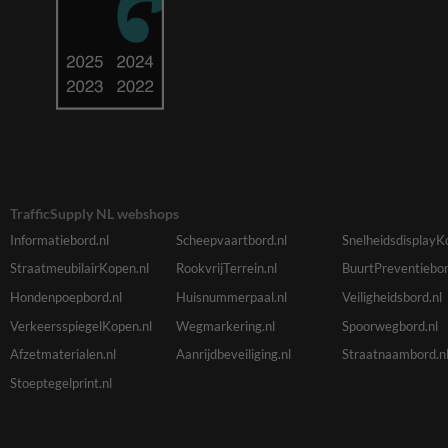
TrafficSupply NL webshops
Informatiebord.nl
Scheepvaartbord.nl
SnelheidsdisplayK
StraatmeubilairKopen.nl
RookvrijTerrein.nl
BuurtPreventiebor
Hondenpoepbord.nl
Huisnummerpaal.nl
Veiligheidsbord.nl
VerkeersspiegelKopen.nl
Wegmarkering.nl
Spoorwegbord.nl
Afzetmaterialen.nl
Aanrijdbeveiliging.nl
Straatnaambord.n
Stoeptegelprint.nl