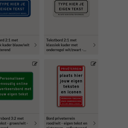
ord 2:1 met
Tekstbord 2:1 met
k kader blauw/wit
klassiek kader met
cterend
onderregel wit/zwart -
reflecterend
rsbord 3:2 met
Bord priveterrein
ekst - groen/wit -
rood/wit - eigen tekst en