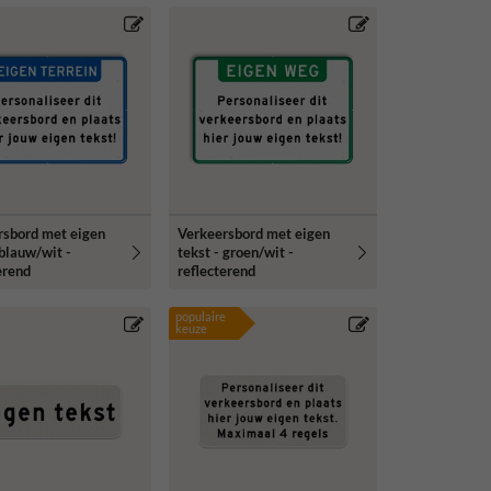
rsbord met eigen
Verkeersbord met eigen
 blauw/wit -
tekst - groen/wit -
erend
reflecterend
populaire
keuze