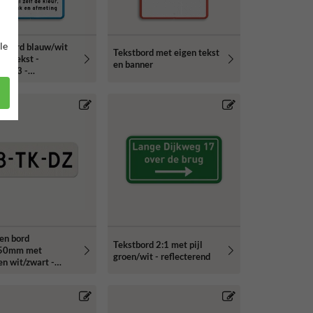
le
rsbord blauw/wit
Tekstbord met eigen tekst
en tekst -
en banner
g 2:3 -
erend
en bord
Tekstbord 2:1 met pijl
50mm met
groen/wit - reflecterend
n wit/zwart -
erend