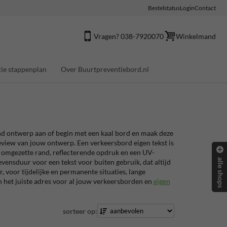
Bestelstatus
Login
Contact
Vragen? 038-7920070
Winkelmand
ie stappenplan
Over Buurtpreventiebord.nl
nd ontwerp aan of begin met een kaal bord en maak deze
review van jouw ontwerp. Een verkeersbord eigen tekst is
l omgezette rand, reflecterende opdruk en een UV-
alle shops
vensduur voor een tekst voor buiten gebruik, dat altijd
, voor tijdelijke en permanente situaties, lange
n het juiste adres voor al jouw verkeersborden en
eigen
sorteer op: