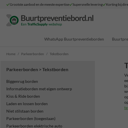
Grootste aanbod en de meeste expertise
Supersnelle levering
Korting bij dir
WhatsApp Buurtpreventieborden
Buurtpre
Home
Parkeerborden
Tekstborden
Parkeerborden > Tekstborden
Ve
ee
Biggenrug borden
bi
Informatieborden met eigen ontwerp
we
Kiss & Ride borden
op
op
Laden en lossen borden
te
Niet stilstaan borden
Parkeerborden (toegestaan)
Parkeerborden elektrische auto