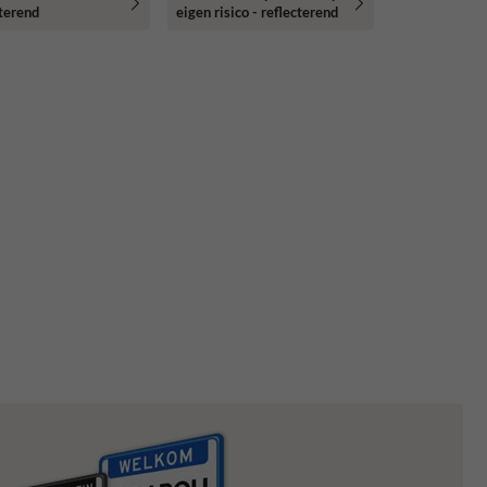
cterend
eigen risico - reflecterend