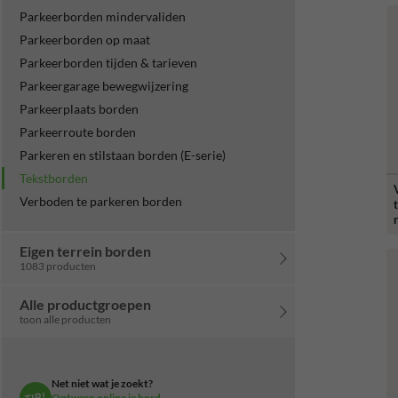
Parkeerborden mindervaliden
Parkeerborden op maat
Parkeerborden tijden & tarieven
Parkeergarage bewegwijzering
Parkeerplaats borden
Parkeerroute borden
Parkeren en stilstaan borden (E-serie)
Tekstborden
Verboden te parkeren borden
Eigen terrein borden
1083 producten
Alle productgroepen
toon alle producten
Net niet wat je zoekt?
TIP!
Ontwerp online je bord