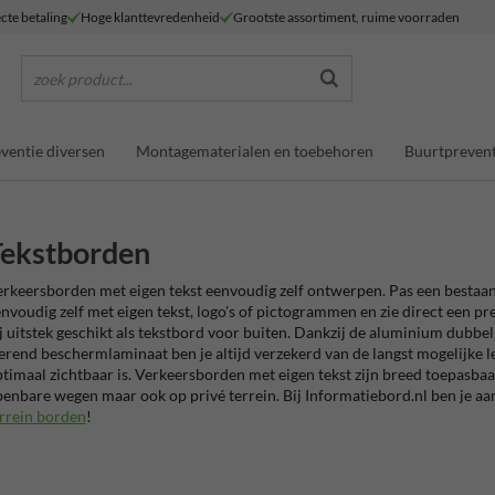
ecte betaling
Hoge klanttevredenheid
Grootste assortiment, ruime voorraden
zoek product...
ventie diversen
Montagematerialen en toebehoren
Buurtprevent
Tekstborden
rkeersborden met eigen tekst eenvoudig zelf ontwerpen. Pas een bestaa
nvoudig zelf met eigen tekst, logo's of pictogrammen en zie direct een p
j uitstek geschikt als tekstbord voor buiten. Dankzij de aluminium dubbe
rend beschermlaminaat ben je altijd verzekerd van de langst mogelijke le
timaal zichtbaar is. Verkeersborden met eigen tekst zijn breed toepasbaar
enbare wegen maar ook op privé terrein. Bij Informatiebord.nl ben je aa
rrein borden
!