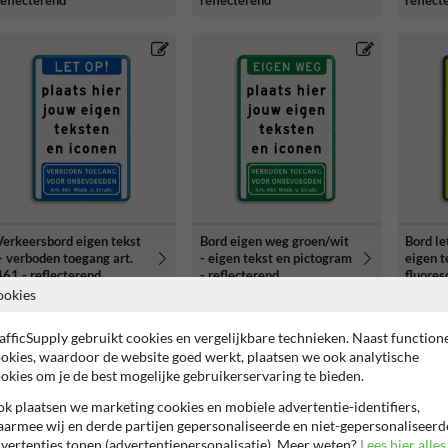
reflecterend
reflecterend
reflect
Verkeersbord eigen tekst
Bord eigen weg groen/wit
Bord le
+ verboden toegang art.
- eigen tekst en pictogram
eigen t
461 - reflecterend
- reflecterend
fluores
ookies
afficSupply gebruikt cookies en vergelijkbare technieken. Naast function
okies, waardoor de website goed werkt, plaatsen we ook analytische
okies om je de best mogelijke gebruikerservaring te bieden.
k plaatsen we marketing cookies en mobiele advertentie-identifiers,
armee wij en derde partijen gepersonaliseerde en niet-gepersonaliseerd
vertenties tonen (advertentiepersonalisatie). Meer weten?
Lees hier alles