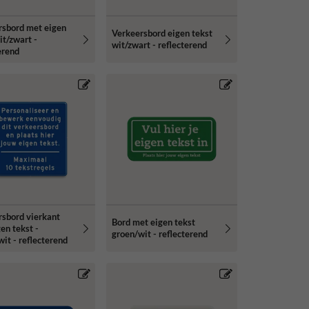
rsbord met eigen
Verkeersbord eigen tekst
it/zwart -
wit/zwart - reflecterend
erend
rsbord vierkant
Bord met eigen tekst
en tekst -
groen/wit - reflecterend
it - reflecterend