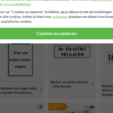
er ons cookiebeleid
.
or op "Cookies accepteren" te klikken, ga je akkoord met de instellingen
n alle cookies. Indien je kiest voor
weigeren
, plaatsen we alleen functione
Verkeersbord - eigen
Verkeersbord met eigen
Verkee
 analytische cookies.
errein -
tekst en verboden
met eig
wegenverkeerswetgeving
toegang - reflecterend
afmetin
reflect
Cookies accepteren
Bord in- en uitrit vrijlaten
Kentek
- reflecterend
Tekstbord met eigen tekst
400x1
en banner Privéterrein
kenteke
reflect
populairste
keuze