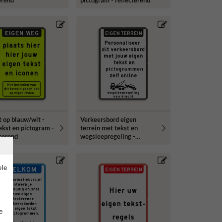
erend
pictogram - reflecterend
t op blauw/wit -
Verkeersbord eigen
ekst en pictogram -
terrein met tekst en
cerend
wegsleepregeling -
reflecterend
ele
e