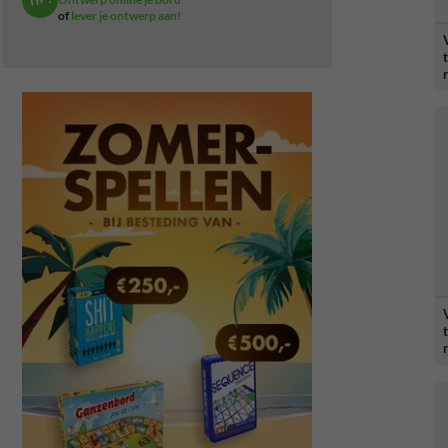
of
lever je ontwerp aan!
t