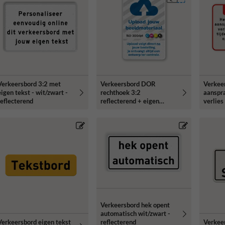
Verkeersbord 3:2 met
Verkeersbord DOR
Verkee
eigen tekst - wit/zwart -
rechthoek 3:2
aanspra
reflecterend
reflecterend + eigen
verlie
ontwerp/opdruk
reflect
Verkeersbord hek opent
automatisch wit/zwart -
Verkeersbord eigen tekst
Verkeer
reflecterend