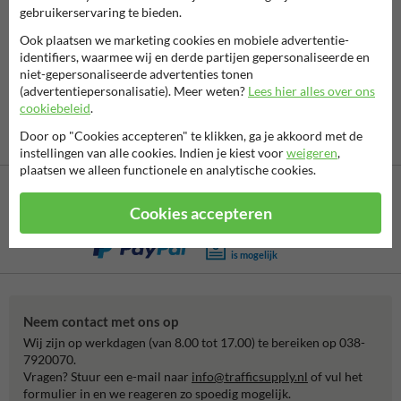
gebruikerservaring te bieden.
Je kan ook zonder login je bestelstatus inzien met het
Ook plaatsen we marketing cookies en mobiele advertentie-
bestelnummer + e-mailadres.
identifiers, waarmee wij en derde partijen gepersonaliseerde en
Bestelstatus controleren
niet-gepersonaliseerde advertenties tonen
(advertentiepersonalisatie). Meer weten?
Lees hier alles over ons
cookiebeleid
.
Door op "Cookies accepteren" te klikken, ga je akkoord met de
instellingen van alle cookies. Indien je kiest voor
weigeren
,
plaatsen we alleen functionele en analytische cookies.
Cookies accepteren
Betaling achteraf
is mogelijk
Neem contact met ons op
Wij zijn op werkdagen (van 8.00 tot 17.00) te bereiken op 038-
7920070.
Vragen? Stuur een e-mail naar
info@trafficsupply.nl
of vul het
formulier in en we reageren zo spoedig mogelijk.