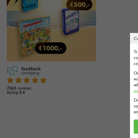
C
Tr
co
co
Oo
wa
ad
7061
reviews
ov
Rating
9.4
Do
va
en