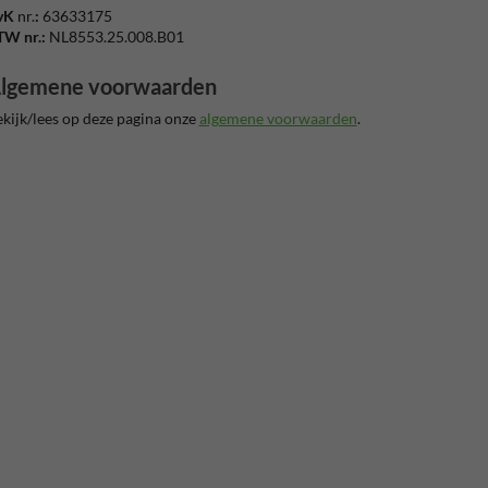
vK
nr.
:
63633175
TW
nr.:
NL8553.25.008.B01
lgemene voorwaarden
kijk/lees op deze pagina onze
algemene voorwaarden
.