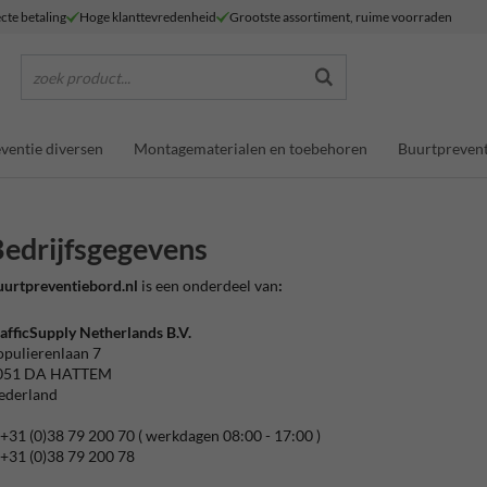
ecte betaling
Hoge klanttevredenheid
Grootste assortiment, ruime voorraden
zoek product...
ventie diversen
Montagematerialen en toebehoren
Buurtprevent
edrijfsgegevens
urtpreventiebord.nl
is een onderdeel van
:
afficSupply Netherlands B.V.
pulierenlaan 7
051 DA
HATTEM
ederland
+31 (0)38 79 200 70
( werkdagen 08:00 - 17:00 )
+31 (0)38 79 200 78