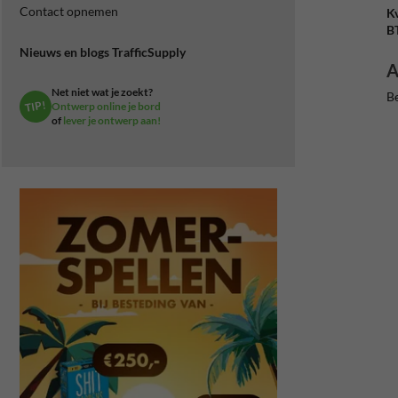
Contact opnemen
K
B
Nieuws en blogs TrafficSupply
A
Net niet wat je zoekt?
Be
TIP!
Ontwerp online je bord
of
lever je ontwerp aan!