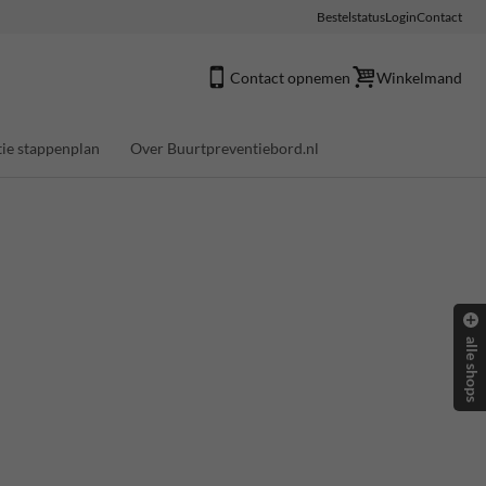
Bestelstatus
Login
Contact
Contact opnemen
Winkelmand
ie stappenplan
Over Buurtpreventiebord.nl
alle shops