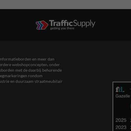
en informatieborden en meer dan
meerdere webshopconcepten, onder
eersborden met de daarbij behorende
, wegmarkeringen rondom
ustrie en duurzaam straatmeubilair