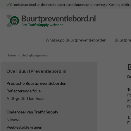
Grootste aanbod en de meeste expertise
Supersnelle levering
Korting bij dir
WhatsApp Buurtpreventieborden
Buurtpre
Home
Bedrijfsgegevens
B
Over BuurtPreventiebord.nl
Bu
Productie Buurtpreventieborden
Tr
Reflecterende folie
Po
Anti-graffiti laminaat
8
N
Onderdeel van TrafficSupply
T.
Nieuws
F.
Veelgestelde vragen