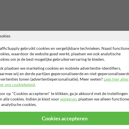
ookies
afficSupply gebruikt cookies en vergelijkbare technieken. Naast function
okies, waardoor de website goed werkt, plaatsen we ook analytische
okies om je de best mogelijke gebruikerservaring te bieden.
k plaatsen we marketing cookies en mobiele advertentie-identifiers,
armee wij en derde partijen gepersonaliseerde en niet-gepersonaliseerd
vertenties tonen (advertentiepersonalisatie). Meer weten?
Lees hier alles
er ons cookiebeleid
.
or op "Cookies accepteren" te klikken, ga je akkoord met de instellingen
n alle cookies. Indien je kiest voor
weigeren
, plaatsen we alleen functione
 analytische cookies.
Cookies accepteren