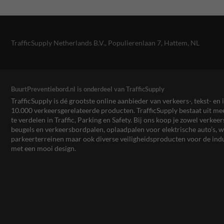
TrafficSupply Netherlands B.V.,
Populierenlaan 7
,
Hattem, NL
BuurtPreventiebord.nl is onderdeel van TrafficSupply
TrafficSupply is dé grootste online aanbieder van verkeers-, tekst- 
10.000 verkeersgerelateerde producten. TrafficSupply bestaat uit 
te verdelen in Traffic, Parking en Safety. Bij ons koop je zowel verk
beugels en verkeersbordpalen, oplaadpalen voor elektrische auto’s
parkeerterreinen maar ook diverse veiligheidsproducten voor de ind
met een mooi design.