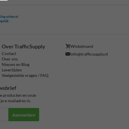
ling achteraf
ogelijk
Over TrafficSupply
Winkelmand
Contact
info@trafficsupply.nl
Over ons
Nieuws en Blog
Levertijden
Veelgestelde vragen / FAQ
wsbrief
ze producten en onze
je e-mailadres in.
Aanmelden