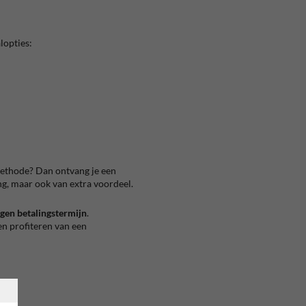
lopties:
methode? Dan ontvang je een
ring, maar ook van extra voordeel.
gen betalingstermijn
.
en profiteren van een