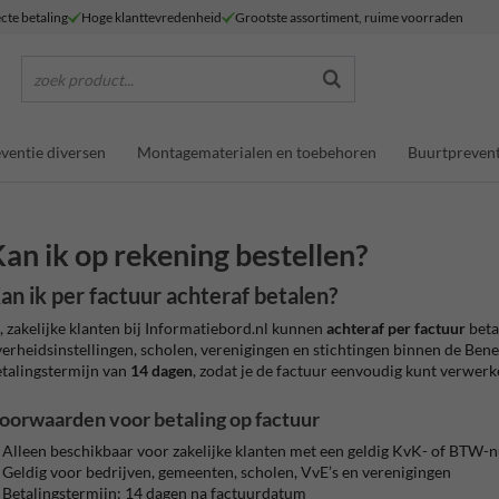
ecte betaling
Hoge klanttevredenheid
Grootste assortiment, ruime voorraden
zoek product...
ventie diversen
Montagematerialen en toebehoren
Buurtprevent
an ik op rekening bestellen?
an ik per factuur achteraf betalen?
, zakelijke klanten bij Informatiebord.nl kunnen
achteraf per factuur
betal
erheidsinstellingen, scholen, verenigingen en stichtingen binnen de Bene
talingstermijn van
14 dagen
, zodat je de factuur eenvoudig kunt verwerk
oorwaarden voor betaling op factuur
Alleen beschikbaar voor zakelijke klanten met een geldig KvK- of BTW
Geldig voor bedrijven, gemeenten, scholen, VvE’s en verenigingen
Betalingstermijn: 14 dagen na factuurdatum