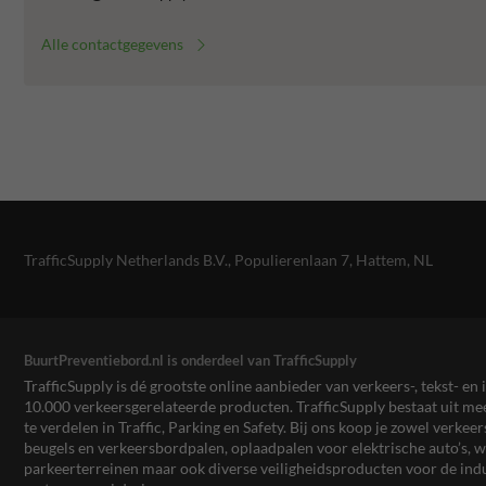
Alle contactgegevens
TrafficSupply Netherlands B.V.,
Populierenlaan 7
,
Hattem, NL
BuurtPreventiebord.nl is onderdeel van TrafficSupply
TrafficSupply is dé grootste online aanbieder van verkeers-, tekst- 
10.000 verkeersgerelateerde producten. TrafficSupply bestaat uit 
te verdelen in Traffic, Parking en Safety. Bij ons koop je zowel verk
beugels en verkeersbordpalen, oplaadpalen voor elektrische auto’s
parkeerterreinen maar ook diverse veiligheidsproducten voor de ind