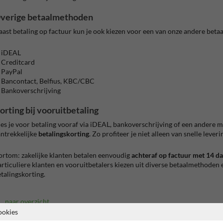
verige betaalmethoden
ast betaling op factuur kun je ook kiezen voor een van onze andere betaa
iDEAL
Creditcard
PayPal
Bancontact, Belfius, KBC/CBC
Bankoverschrijving
orting bij vooruitbetaling
es je voor betaling vooraf via iDEAL, bankoverschrijving of een andere 
ntrekkelijke
betalingskorting
. Zo profiteer je niet alleen van snelle leve
rtom: zakelijke klanten betalen eenvoudig
achteraf op factuur met 14 da
rticuliere klanten en vooruitbetalers kiezen uit diverse betaalmethoden 
talingskorting.
naar overzicht
ookies