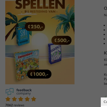
O
Na
K
Ki
aa
Ko
Pa
be
C
7062
reviews