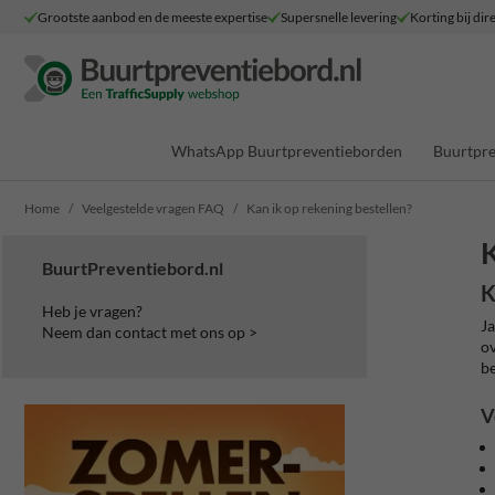
Grootste aanbod en de meeste expertise
Supersnelle levering
Korting bij dir
WhatsApp Buurtpreventieborden
Buurtpre
Home
Veelgestelde vragen FAQ
Kan ik op rekening bestellen?
K
BuurtPreventiebord.nl
K
Heb je vragen?
Ja
Neem dan contact met ons op >
ov
be
V