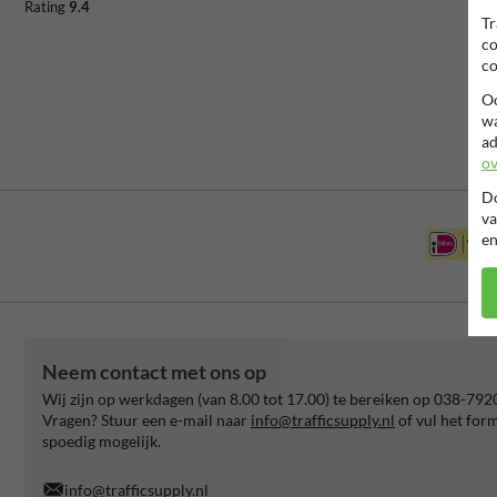
Rating
9.4
Tr
co
co
Oo
wa
ad
ov
Do
va
en
Neem contact met ons op
Wij zijn op werkdagen (van 8.00 tot 17.00) te bereiken op 038-792
Vragen? Stuur een e-mail naar
info@trafficsupply.nl
of vul het for
spoedig mogelijk.
info@trafficsupply.nl