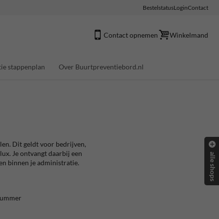
Bestelstatus
Login
Contact
Contact opnemen
Winkelmand
ie stappenplan
Over Buurtpreventiebord.nl
en. Dit geldt voor bedrijven,
lux. Je ontvangt daarbij een
alle shops
en binnen je administratie.
-nummer