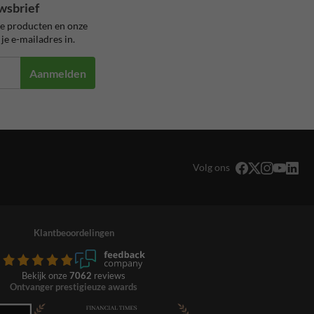
wsbrief
ze producten en onze
je e-mailadres in.
Aanmelden
Volg ons
Klantbeoordelingen
Bekijk onze
7062
reviews
Ontvanger prestigieuze awards