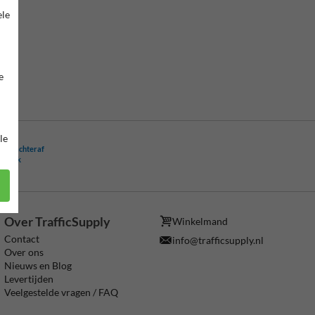
ele
e
le
ling achteraf
ogelijk
Over TrafficSupply
Winkelmand
Contact
info@trafficsupply.nl
Over ons
Nieuws en Blog
Levertijden
Veelgestelde vragen / FAQ