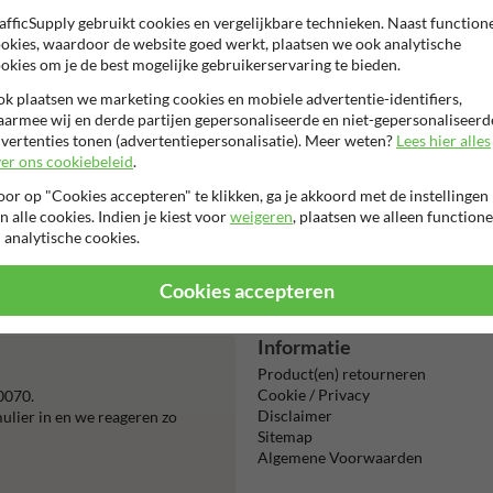
afficSupply gebruikt cookies en vergelijkbare technieken. Naast function
okies, waardoor de website goed werkt, plaatsen we ook analytische
okies om je de best mogelijke gebruikerservaring te bieden.
k plaatsen we marketing cookies en mobiele advertentie-identifiers,
armee wij en derde partijen gepersonaliseerde en niet-gepersonaliseerd
vertenties tonen (advertentiepersonalisatie). Meer weten?
Lees hier alles
er ons cookiebeleid
.
or op "Cookies accepteren" te klikken, ga je akkoord met de instellingen
n alle cookies. Indien je kiest voor
weigeren
, plaatsen we alleen functione
Beta
 analytische cookies.
is m
Cookies accepteren
Informatie
Product(en) retourneren
Cookie / Privacy
0070.
Disclaimer
mulier in en we reageren zo
Sitemap
Algemene Voorwaarden