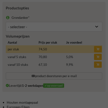
Productopties
Grondanker*
Volumeprijzen
Aantal
Prijs per stuk
Je voordeel
per stuk
74,50
vanaf 5 stuks
70,80
5,0
%
vanaf 10 stuks
67,10
9,9
%
product doorsturen per e-mail
Levertijd:
1-2 werkdagen
✓op voorraad
Houten montagepaal
Europees Eiken