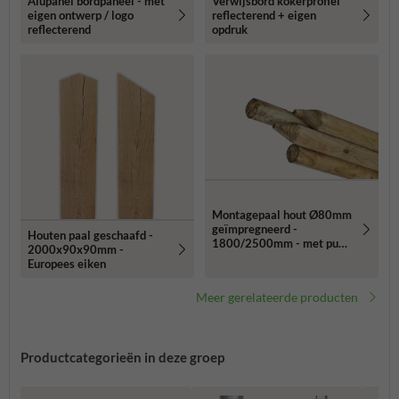
Alupanel bordpaneel - met
Verwijsbord kokerprofiel
eigen ontwerp / logo
reflecterend + eigen
reflecterend
opdruk
Montagepaal hout Ø80mm
geïmpregneerd -
Houten paal geschaafd -
1800/2500mm - met punt
2000x90x90mm -
onderzijde
Europees eiken
Meer gerelateerde producten
Productcategorieën in deze groep