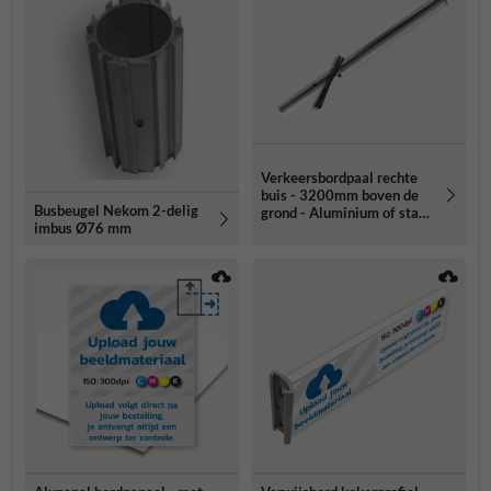
Verkeersbordpaal rechte
buis - 3200mm boven de
Busbeugel Nekom 2-delig
grond - Aluminium of staal
imbus Ø76 mm
- Ø48, 60 of 76mm