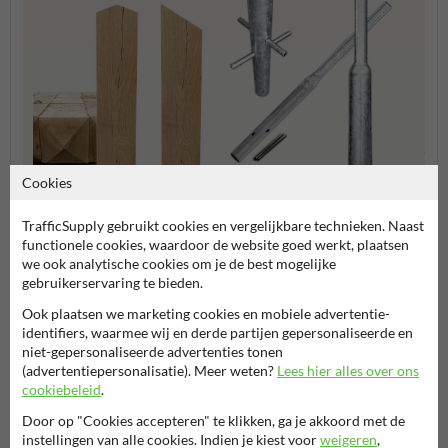
Cookies
Houten palen
Flespalen
Verkee
TrafficSupply gebruikt cookies en vergelijkbare technieken. Naast
functionele cookies, waardoor de website goed werkt, plaatsen
we ook analytische cookies om je de best mogelijke
Bevestigingsmiddelen
gebruikerservaring te bieden.
Ook plaatsen we marketing cookies en mobiele advertentie-
identifiers, waarmee wij en derde partijen gepersonaliseerde en
niet-gepersonaliseerde advertenties tonen
(advertentiepersonalisatie). Meer weten?
Lees hier alles over ons
cookiebeleid
.
Door op "Cookies accepteren" te klikken, ga je akkoord met de
instellingen van alle cookies. Indien je kiest voor
weigeren
,