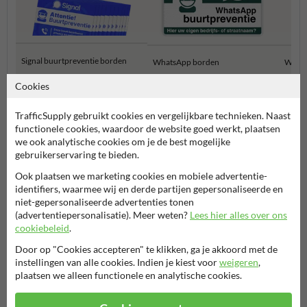
Signal buurtpreventie borden
WhatsApp borden
Whats
Cookies
Buurtpreventie borden
TrafficSupply gebruikt cookies en vergelijkbare technieken. Naast
functionele cookies, waardoor de website goed werkt, plaatsen
we ook analytische cookies om je de best mogelijke
gebruikerservaring te bieden.
Ook plaatsen we marketing cookies en mobiele advertentie-
identifiers, waarmee wij en derde partijen gepersonaliseerde en
niet-gepersonaliseerde advertenties tonen
(advertentiepersonalisatie). Meer weten?
Lees hier alles over ons
cookiebeleid
.
Stel je vraag aan BuurtPreventiebord.nl
Door op "Cookies accepteren" te klikken, ga je akkoord met de
instellingen van alle cookies. Indien je kiest voor
weigeren
,
Naam*
plaatsen we alleen functionele en analytische cookies.