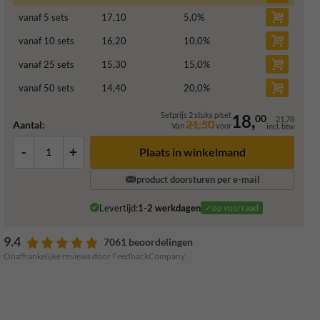
vanaf 5 sets
17,10
5,0
%
vanaf 10 sets
16,20
10,0
%
vanaf 25 sets
15,30
15,0
%
vanaf 50 sets
14,40
20,0
%
Setprijs 2 stuks p/set
18,
00
21,78
21,50
Aantal:
Van
voor
incl. btw
-
+
Plaats in winkelmand
product doorsturen per e-mail
Levertijd:
1-2 werkdagen
✓op voorraad
9.4
7061 beoordelingen
Onafhankelijke reviews door FeedbackCompany