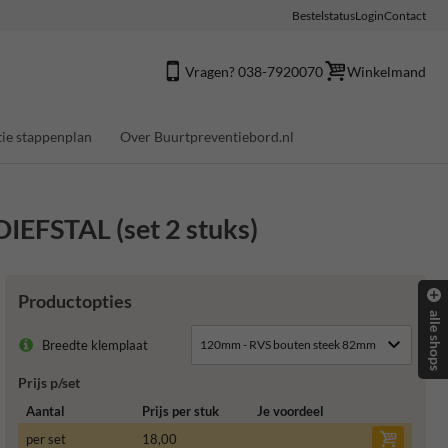
Bestelstatus
Login
Contact
Vragen? 038-7920070
Winkelmand
ie stappenplan
Over Buurtpreventiebord.nl
EFSTAL (set 2 stuks)
Productopties
alle shops
Breedte klemplaat
Prijs p/set
Aantal
Prijs per stuk
Je voordeel
per set
18,00