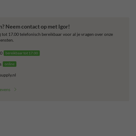
en? Neem contact op met Igor!
 tot 17.00 telefonisch bereikbaar voor al je vragen over onze
ensten.
0
bereikbaar tot 17.00
s
online
supply.nl
gevens