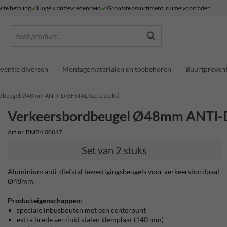
ecte betaling
Hoge klanttevredenheid
Grootste assortiment, ruime voorraden
zoek product...
ventie diversen
Montagematerialen en toebehoren
Buurtprevent
dbeugel Ø48mm ANTI-DIEFSTAL (set 2 stuks)
Verkeersbordbeugel Ø48mm ANTI-DI
Art.nr. BMB4.00017
Set van 2 stuks
Aluminium anti-diefstal bevestigingsbeugels voor verkeersbordpaal
Ø48mm.
Producteigenschappen:
speciale inbusbouten met een centerpunt
extra brede verzinkt stalen klemplaat (140 mm)