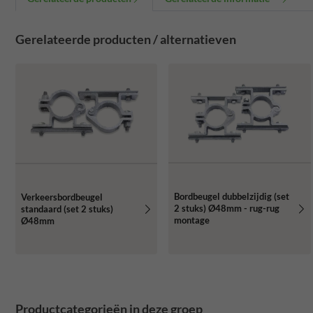
Gerelateerde producten / alternatieven
Bordbeugel dubbelzijdig (set
Verkeersbordbeugel
2 stuks) Ø48mm - rug-rug
standaard (set 2 stuks)
montage
Ø48mm
Productcategorieën in deze groep