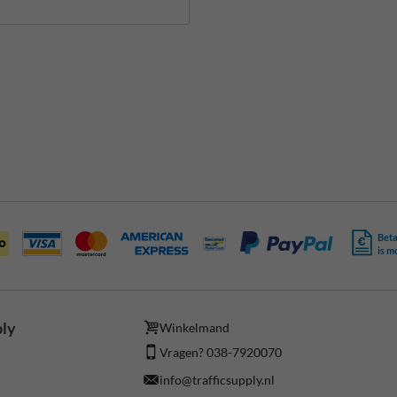
Beta
is m
ply
Winkelmand
Vragen? 038-7920070
info@trafficsupply.nl