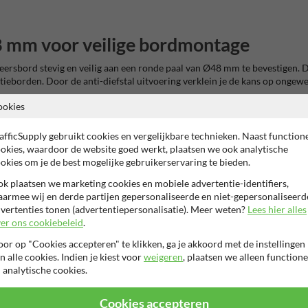
8 mm voor veilige bordmontage
eersbord stevig en veilig aan een ronde paal van Ø48 mm te bevestigen. D
ieborden. Door de anti-diefstal uitvoering verklein je de kans op ongewe
ookies
keerplaatsen, schoolterreinen, zorglocaties, VvE-terreinen en openbare 
afficSupply gebruikt cookies en vergelijkbare technieken. Naast function
paalbeugels Ø48 mm
wanneer je meerdere varianten wilt vergelijken.
okies, waardoor de website goed werkt, plaatsen we ook analytische
okies om je de best mogelijke gebruikerservaring te bieden.
k plaatsen we marketing cookies en mobiele advertentie-identifiers,
ikt voor langdurig buitengebruik. Je kiest uit verschillende klemplaatbre
armee wij en derde partijen gepersonaliseerde en niet-gepersonaliseerd
ies of montage met dopsleutel of accuschroef. Zoek je meteen een passend
vertenties tonen (advertentiepersonalisatie). Meer weten?
Lees hier alles
er ons cookiebeleid
.
fstal verkeersbordbeugel Ø48mm
or op "Cookies accepteren" te klikken, ga je akkoord met de instellingen
n alle cookies. Indien je kiest voor
weigeren
, plaatsen we alleen functione
van
48 mm
.
 analytische cookies.
Cookies accepteren
direct op afgestemd.