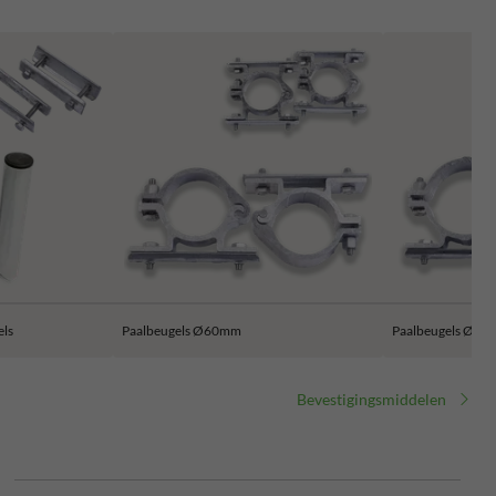
els
Paalbeugels Ø60mm
Paalbeugels Ø7
Bevestigingsmiddelen