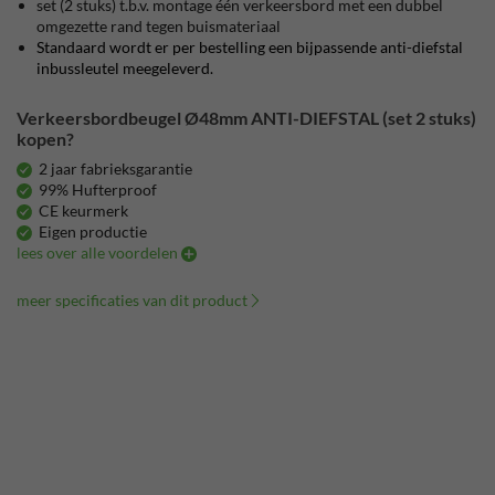
set (2 stuks) t.b.v. montage één verkeersbord met een dubbel
omgezette rand tegen buismateriaal
Standaard wordt er per bestelling een bijpassende anti-diefstal
inbussleutel meegeleverd.
Verkeersbordbeugel Ø48mm ANTI-DIEFSTAL (set 2 stuks)
kopen?
2 jaar fabrieksgarantie
99% Hufterproof
CE keurmerk
Eigen productie
lees over alle voordelen
meer specificaties van dit product