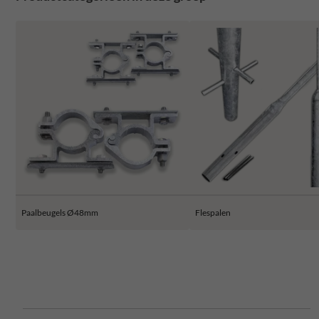
Paalbeugels Ø48mm
Flespalen