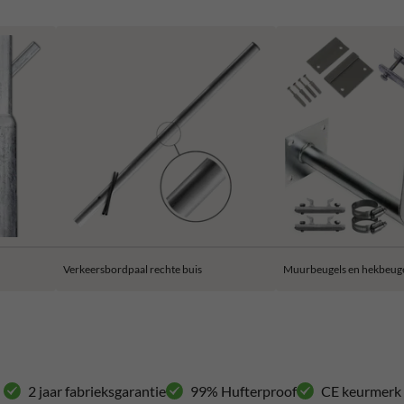
Verkeersbordpaal rechte buis
Muurbeugels en hekbeug
2 jaar fabrieksgarantie
99% Hufterproof
CE keurmerk