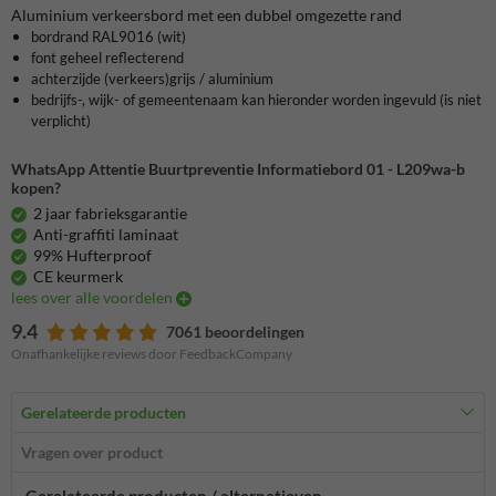
Aluminium verkeersbord met een dubbel omgezette rand
bordrand RAL9016 (wit)
font geheel reflecterend
achterzijde (verkeers)grijs / aluminium
bedrijfs-, wijk- of gemeentenaam kan hieronder worden
ingevuld
(is niet
verplicht)
WhatsApp Attentie Buurtpreventie Informatiebord 01 - L209wa-b
kopen?
2 jaar fabrieksgarantie
Anti-graffiti laminaat
99% Hufterproof
CE keurmerk
lees over alle voordelen
9.4
7061 beoordelingen
Onafhankelijke reviews door FeedbackCompany
Gerelateerde producten
Vragen over product
Gerelateerde producten / alternatieven