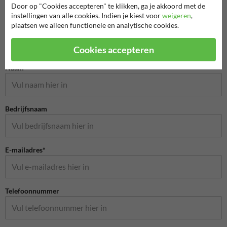
Door op "Cookies accepteren" te klikken, ga je akkoord met de
instellingen van alle cookies. Indien je kiest voor
weigeren
,
plaatsen we alleen functionele en analytische cookies.
Cookies accepteren
Stel je vraag aan BuurtPreventiebord.nl
Naam*
Bedrijfsnaam
E-mailadres*
Telefoonnummer