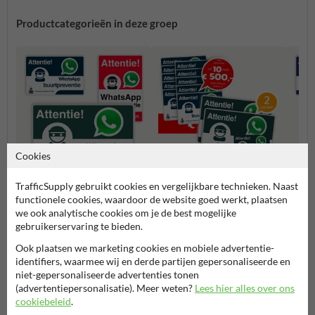
Productcategorieën in deze groep
Cookies
TrafficSupply gebruikt cookies en vergelijkbare technieken. Naast
functionele cookies, waardoor de website goed werkt, plaatsen
WhatsApp borden
WhatsApp actiepakketten
Whats
we ook analytische cookies om je de best mogelijke
gebruikerservaring te bieden.
Buurtpreventie borden
Ook plaatsen we marketing cookies en mobiele advertentie-
identifiers, waarmee wij en derde partijen gepersonaliseerde en
niet-gepersonaliseerde advertenties tonen
(advertentiepersonalisatie). Meer weten?
Lees hier alles over ons
cookiebeleid
.