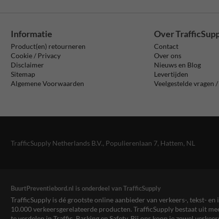
Informatie
Over TrafficSup
Product(en) retourneren
Contact
Cookie / Privacy
Over ons
Disclaimer
Nieuws en Blog
Sitemap
Levertijden
Algemene Voorwaarden
Veelgestelde vragen 
TrafficSupply Netherlands B.V.,
Populierenlaan 7
,
Hattem, NL
BuurtPreventiebord.nl is onderdeel van TrafficSupply
TrafficSupply is dé grootste online aanbieder van verkeers-, tekst- 
10.000 verkeersgerelateerde producten. TrafficSupply bestaat uit 
te verdelen in Traffic, Parking en Safety. Bij ons koop je zowel verk