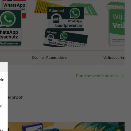
Deur- en Raamstickers
Veiligebuurt.nl
Buurtpreventie borden
ele
ufterproof
e
le