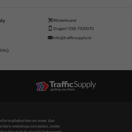
ply
Winkelmand
Vragen? 038-7920070
info@trafficsupply.nl
/ FAQ
en informatieborden en meer dan
meerdere webshopconcepten, onder
eersborden met de daarbij behorende