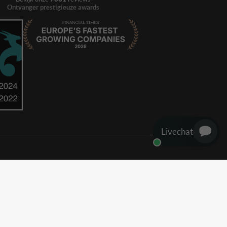
Ontvanger prestigieuze awards
Livechat