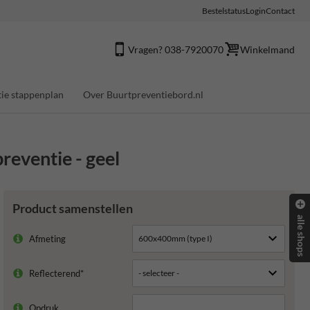
Bestelstatus
Login
Contact
Vragen? 038-7920070
Winkelmand
ie stappenplan
Over Buurtpreventiebord.nl
reventie - geel
Product samenstellen
alle shops
Afmeting
Reflecterend*
Opdruk