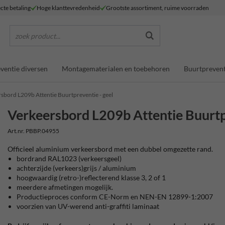
ecte betaling
Hoge klanttevredenheid
Grootste assortiment, ruime voorraden
zoek product...
ventie diversen
Montagematerialen en toebehoren
Buurtprevent
sbord L209b Attentie Buurtpreventie - geel
Verkeersbord L209b Attentie Buurtp
Art.nr. PBBP.04955
Officieel aluminium verkeersbord met een dubbel omgezette rand.
bordrand RAL1023 (verkeersgeel)
achterzijde (verkeers)grijs / aluminium
hoogwaardig (retro-)reflecterend klasse 3, 2 of 1
meerdere afmetingen mogelijk.
Productieproces conform CE-Norm en NEN-EN 12899-1:2007
voorzien van UV-werend anti-graffiti laminaat