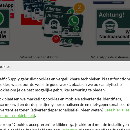
WhatsApp actiepakketten
WhatsApp internationaal
ookies
afficSupply gebruikt cookies en vergelijkbare technieken. Naast function
okies, waardoor de website goed werkt, plaatsen we ook analytische
okies om je de best mogelijke gebruikerservaring te bieden.
 garantie op reflecterende folie
Anti-graffiti laminaat
99% H
k plaatsen we marketing cookies en mobiele advertentie-identifiers,
armee wij en derde partijen gepersonaliseerde en niet-gepersonaliseerd
vertenties tonen (advertentiepersonalisatie). Meer weten?
Lees hier alles
er ons cookiebeleid
.
or op "Cookies accepteren" te klikken, ga je akkoord met de instellingen
n alle cookies. Indien je kiest voor
weigeren
, plaatsen we alleen functione