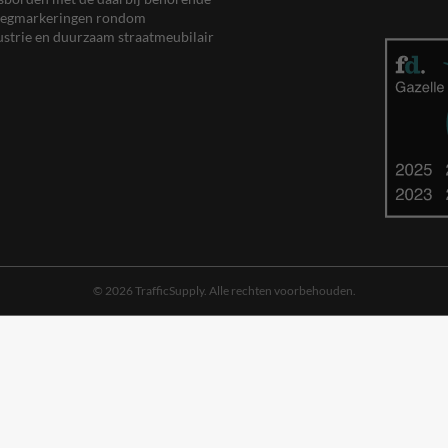
, wegmarkeringen rondom
ustrie en duurzaam straatmeubilair
© 2026 TrafficSupply. Alle rechten voorbehouden.