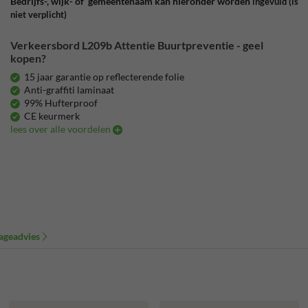
Bedrijfs-, wijk- of gemeentenaam kan hieronder worden
ingevuld
(is
niet verplicht)
Verkeersbord L209b Attentie Buurtpreventie - geel
kopen?
15 jaar garantie op reflecterende folie
Anti-graffiti laminaat
99% Hufterproof
CE keurmerk
lees over alle voordelen
ageadvies