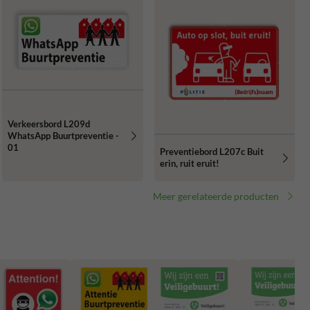
Verkeersbord L209d
WhatsApp Buurtpreventie -
01
Preventiebord L207c Buit
erin, ruit eruit!
Meer gerelateerde producten