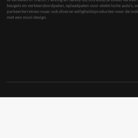
beugels en verkeersbordpalen, oplaadpalen voor elektrische auto’s
parkeerterreinen maar ook diverse veiligheidsproducten voor de ind
met een mooi design.