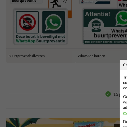
Buurtpreventie diversen
WhatsApp borden
C
Tr
co
co
15 jaar
Oo
wa
ad
ov
Do
va