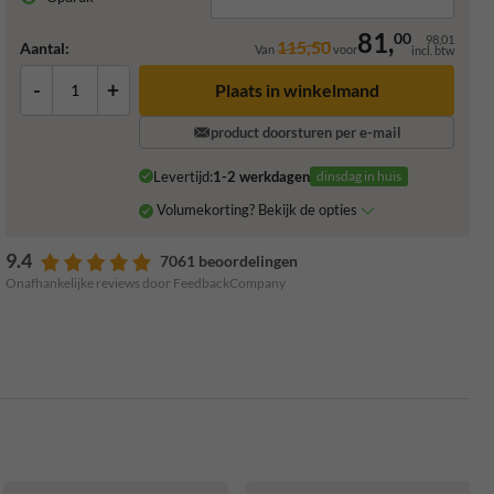
81,
00
98,01
115,50
Aantal:
Van
voor
incl. btw
-
+
Plaats in winkelmand
product doorsturen per e-mail
Levertijd:
1-2 werkdagen
dinsdag in huis
Volumekorting? Bekijk de opties
9.4
7061 beoordelingen
Onafhankelijke reviews door FeedbackCompany