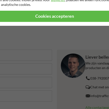
 analytische cookies.
Cookies accepteren
Liever bell
We zijn vandaag
producten en di
038-792007
Chat met on
info@traffic
Alle contactge