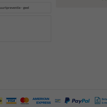
Beta
is m