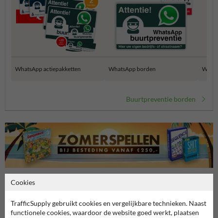
WhatsApp actiepakketten
WhatsApp borden
Whats
Buurtpreventie borden
Cookies
Stel je vraag aan BuurtPreventiebord.nl
TrafficSupply gebruikt cookies en vergelijkbare technieken. Naast
functionele cookies, waardoor de website goed werkt, plaatsen
Naam*