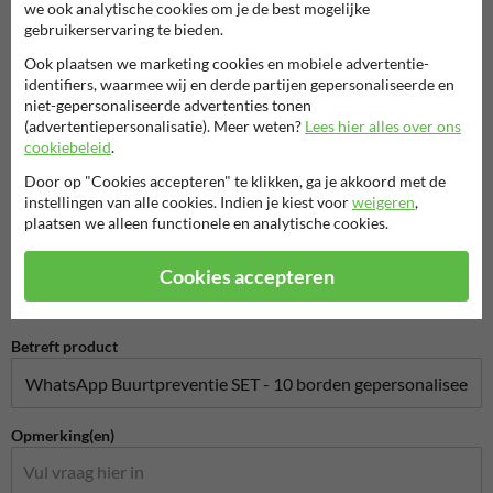
we ook analytische cookies om je de best mogelijke
gebruikerservaring te bieden.
Ook plaatsen we marketing cookies en mobiele advertentie-
Bedrijfsnaam
identifiers, waarmee wij en derde partijen gepersonaliseerde en
niet-gepersonaliseerde advertenties tonen
(advertentiepersonalisatie). Meer weten?
Lees hier alles over ons
cookiebeleid
.
E-mailadres*
Door op "Cookies accepteren" te klikken, ga je akkoord met de
instellingen van alle cookies. Indien je kiest voor
weigeren
,
plaatsen we alleen functionele en analytische cookies.
Telefoonnummer
Cookies accepteren
Betreft product
Opmerking(en)