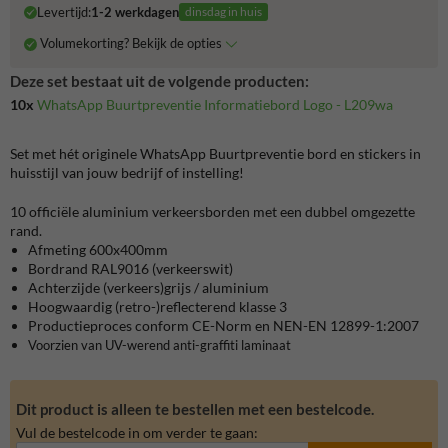
Levertijd:
1-2 werkdagen
dinsdag in huis
Volumekorting? Bekijk de opties
Deze set bestaat uit de volgende producten:
10x
WhatsApp Buurtpreventie Informatiebord Logo - L209wa
Set met hét originele WhatsApp Buurtpreventie bord en stickers in
huisstijl van jouw bedrijf of instelling!
10
officiële
aluminium verkeersborden met een dubbel omgezette
rand.
Afmeting 600x400mm
Bordrand RAL9016 (verkeerswit)
Achterzijde (verkeers)grijs / aluminium
Hoogwaardig (retro-)reflecterend klasse 3
Productieproces conform CE-Norm en NEN-EN 12899-1:2007
Voorzien van UV-werend anti-graffiti laminaat
Dit product is alleen te bestellen met een bestelcode.
Vul de bestelcode in om verder te gaan: