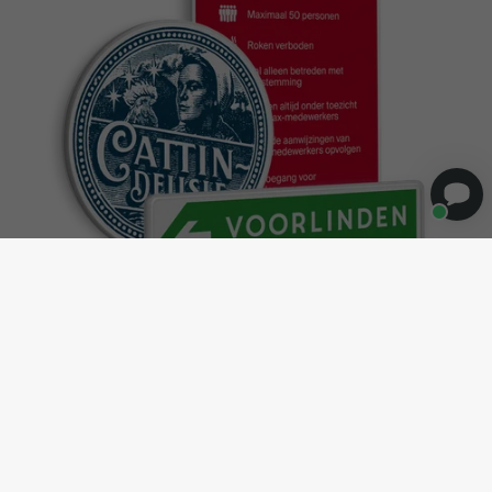
Eigen ontwerp verkeersborden
Gepersonaliseerde verkeersborden laten maken voor buiten
gebruik met tot wel 15 jaar garantie? Onze informatieborden zijn
uitgevoerd als echte reflecterende duurzame aluminium
verkeersborden met dubbel omgezette rand. Voor buitengebruik
een extreem duurzame hufterproof informatiedrager. Lever je