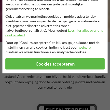
we ook analytische cookies om je de best mogelijke
gebruikerservaring te bieden.
Ook plaatsen we marketing cookies en mobiele advertentie-
identifiers, waarmee wij en derde partijen gepersonaliseerde en
niet-gepersonaliseerde advertenties tonen
(advertentiepersonalisatie). Meer weten?
Lees hier alles over ons
cookiebeleid
.
Door op "Cookies accepteren" te klikken, ga je akkoord met de
instellingen van alle cookies. Indien je kiest voor
weigeren
,
plaatsen we alleen functionele en analytische cookies.
Wist je dat..
Alle gemaakte ontwerpen in onze SignEditor™ visueel gecontroleerd
Cookies accepteren
worden door onze grafische afdeling? Deze specialisten controleren
elk ontwerp op inhoud, correctheid, tekstindeling en leesbaarheid op
afstand. Als er redenen zijn om bijvoorbeeld vanuit verkeerskundig
oogpunt een wijziging door te voeren ontvang je onze motivatie en
een visual ter controle.