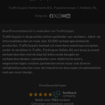
TrafficSupply Netherlands B.V.,
Populierenlaan 7
,
Hattem, NL
Volg ons
BuurtPreventiebord.nl is onderdeel van TrafficSupply
TrafficSupply is dé grootste online aanbieder van verkeers-, tekst- en
informatieborden en meer dan 10.000 verkeersgerelateerde
producten. TrafficSupply bestaat uit meerdere webshopconcepten,
onder te verdelen in Traffic, Parking en Safety. Bij ons koop je zowel
verkeersborden met de daarbij behorende beugels en
verkeersbordpalen, oplaadpalen voor elektrische auto’s,
wegmarkeringen rondom parkeerterreinen maar ook diverse
veiligheidsproducten voor de industrie en duurzaam straatmeubilair
met een mooi design.
Klantbeoordelingen
Bekijk onze
7061
reviews
Ontvanger prestigieuze awards