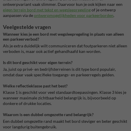
ontwerpvariant vaak slimmer. Daarvoor kun je ook kijken naar een
eigen terrein bord met tekst en wegsleepregeling
of je ontwerp
aanpassen via de
ontwerpmogelijkheden voor parkeerborden
.
Veelgestelde vragen
Wanneer kies je een bord met wegsleepregeling in plaats van alleen
een parkeerverbod?
Als je extra duidelijk wilt communiceren dat foutparkeren niet alleen
verboden is, maar ook actief gehandhaafd kan worden.
Is dit bord geschikt voor eigen terrein?
Ja, juist op privé- en bedrijfsterreinen is dit type bord populair,
omdat daar vaak specifieke toegangs- en parkeerregels gelden.
Welke reflectieklasse past het best?
Klasse 1 is geschikt voor veel standaardtoepassingen. Klasse 3 kies je
wanneer maximale zichtbaarheid belangrijk is, bijvoorbeeld op
donkere of drukke locaties.
Waarom is een dubbel omgezette rand belangrijk?
Een dubbel omgezette rand maakt het bord steviger en beter geschikt
voor langdurig buitengebruik.