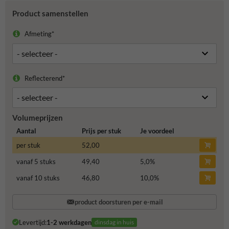
Product samenstellen
Afmeting*
Reflecterend*
Volumeprijzen
Aantal
Prijs per stuk
Je voordeel
per stuk
52,00
vanaf 5 stuks
49,40
5,0
%
vanaf 10 stuks
46,80
10,0
%
product doorsturen per e-mail
Levertijd:
1-2 werkdagen
dinsdag in huis