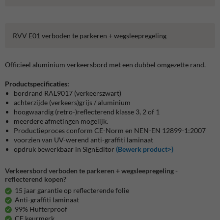
RVV E01 verboden te parkeren + wegsleepregeling
Officieel aluminium verkeersbord met een dubbel omgezette rand.
Productspecificaties:
bordrand RAL9017 (verkeerszwart)
achterzijde (verkeers)grijs / aluminium
hoogwaardig (retro-)reflecterend klasse 3, 2 of 1
meerdere afmetingen mogelijk.
Productieproces conform CE-Norm en NEN-EN 12899-1:2007
voorzien van UV-werend anti-graffiti laminaat
opdruk bewerkbaar in SignEditor
(Bewerk product>)
Verkeersbord verboden te parkeren + wegsleepregeling -
reflecterend kopen?
15 jaar garantie op reflecterende folie
Anti-graffiti laminaat
99% Hufterproof
CE keurmerk