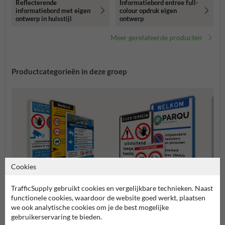
Reflecterende
Informatiebord entree full-
informatiebord met eigen
colour opdruk eigen
ontwerp in huisstijl
ontwerp
Meer gerelateerde producten
Productcategorieën in deze groep
Cookies
TrafficSupply gebruikt cookies en vergelijkbare technieken. Naast
functionele cookies, waardoor de website goed werkt, plaatsen
we ook analytische cookies om je de best mogelijke
Toegangsborden op maat
Verbo
gebruikerservaring te bieden.
Entree- en toegangsborden