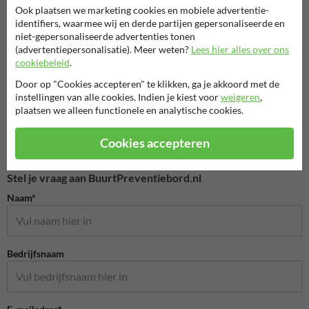
Ook plaatsen we marketing cookies en mobiele advertentie-
identifiers, waarmee wij en derde partijen gepersonaliseerde en
Eigen terrein borden
niet-gepersonaliseerde advertenties tonen
(advertentiepersonalisatie). Meer weten?
Lees hier alles over ons
cookiebeleid
.
Door op "Cookies accepteren" te klikken, ga je akkoord met de
instellingen van alle cookies. Indien je kiest voor
weigeren
,
plaatsen we alleen functionele en analytische cookies.
Cookies accepteren
Stel je vraag aan BuurtPreventiebord.nl
Naam*
Bedrijfsnaam