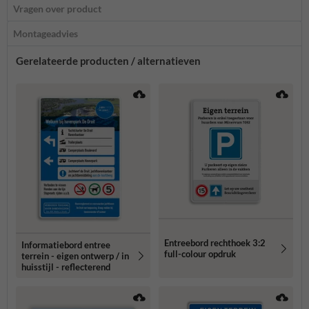
Vragen over product
Montageadvies
Gerelateerde producten / alternatieven
Entreebord rechthoek 3:2
Informatiebord entree
full-colour opdruk
terrein - eigen ontwerp / in
huisstijl - reflecterend