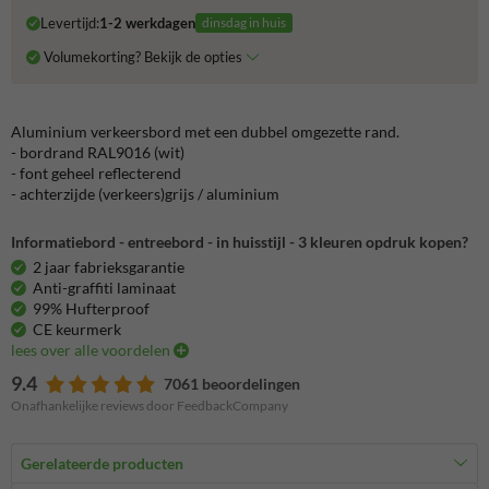
Levertijd:
1-2 werkdagen
dinsdag in huis
Volumekorting? Bekijk de opties
Aluminium verkeersbord met een dubbel omgezette rand.
- bordrand RAL9016 (wit)
- font geheel reflecterend
- achterzijde (verkeers)grijs / aluminium
Informatiebord - entreebord - in huisstijl - 3 kleuren opdruk kopen?
2 jaar fabrieksgarantie
Anti-graffiti laminaat
99% Hufterproof
CE keurmerk
lees over alle voordelen
9.4
7061 beoordelingen
Onafhankelijke reviews door FeedbackCompany
Gerelateerde producten