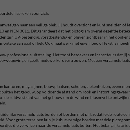
voordelen spreken voor zich:
nwezigen naar een veilige plek. Jij houdt overzicht en kunt snel zien of ie
en NEN 3011. Dit garandeert dat het pictogram overal dezelfde beteke
n zijn UV-bestendig, vorstbestendig en blijven zichtbaar in het donker d
 montage aan paal of hek. Ook maatwerk met eigen logo of tekst is mogelij
w professionele uitstraling. Het toont bezoekers en inspecteurs dat jij 
o-wetgeving en geeft medewerkers vertrouwen. Met een verzamelplaats bord
aan kantoren, magazijnen, bouwplaatsen, scholen, ziekenhuizen, eveneme
t buiten het gebouw, op voldoende afstand om rook en instortingsgevaar te
 aan de zuidwestkant van het gebouw om de wind en blusnevel te ontwijken
ein.
jdelijke verzamelplaats borden of borden met pijl, zodat je de route ee
id. Voor grote terreinen kun je kubusvormige borden met drie pictogramm
ordjes die verwijzen naar de verzamelplaats buiten. Het belangrijkste is 