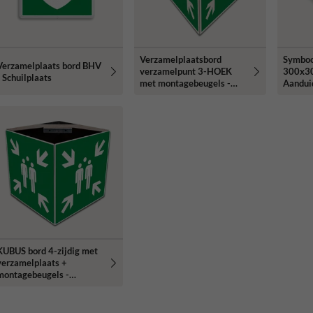
Verzamelplaatsbord
Symboo
Verzamelplaats bord BHV
verzamelpunt 3-HOEK
300x3
- Schuilplaats
met montagebeugels -
Aandui
reflecterend
verzam
KUBUS bord 4-zijdig met
verzamelplaats +
montagebeugels -
reflecterend