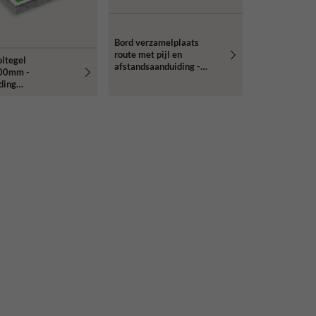
Bord verzamelplaats
route met pijl en
ltegel
afstandsaanduiding -
00mm -
reflecterend
ding
elplaats