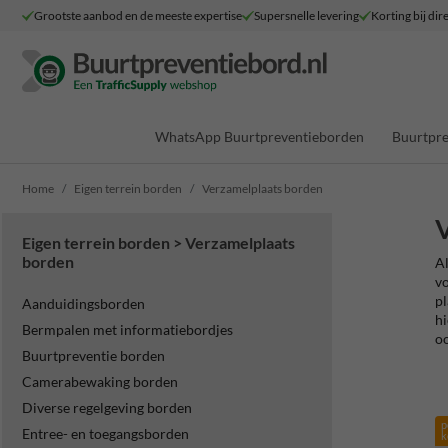
Grootste aanbod en de meeste expertise
Supersnelle levering
Korting bij dir
WhatsApp Buurtpreventieborden
Buurtpre
Home
Eigen terrein borden
Verzamelplaats borden
V
Eigen terrein borden > Verzamelplaats
borden
Al
vo
pl
Aanduidingsborden
hi
Bermpalen met informatiebordjes
oo
Buurtpreventie borden
Camerabewaking borden
Diverse regelgeving borden
p
Entree- en toegangsborden
k