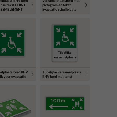
elplaats BHV bord
Verzamelplaatsbord met
anse tekst POINT
pictogram en tekst
SSEMBLEMENT
Evacuatie schuilplaats
elplaats bord BHV
Tijdelijke verzamelplaats
lijk voor evacuatie
BHV bord met tekst