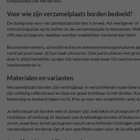
complexiteit van het terrein.
Voor wie zijn verzamelplaats borden bedoeld?
De doelgroep voor verzamelplaats borden is breed. Als werkgever of f
ontruimingsplan op te stellen en de verzamelplaats te benoemen. Met 
officieel pictogram; beelden worden makkelijker herkend dan tekst.
Bouwondernemers, schooldirecties en evenementenorganisatoren geb
centraal punt waar zij hun taak uitvoeren. Ook particulieren met gr
doel is altijd hetzelfde: zorgen dat iedereen weet waar hij naartoe m
implementeren is.
Materialen en varianten
Verzamelplaats borden zijn verkrijgbaar in verschillende materialen 
zijn volledig reflecterend en daarom goed zichtbaar in het donker. Kunst
bestendig en bestand tegen vorst. Kies je voor een omgefelste rand, da
Je hebt keuze uit borden met of zonder pijl, met tekst of pictogram of 
rechtdoor of omhoog. Er bestaan ook driehoekige borden of kubusvor
voren, waardoor je het pictogram vanuit verschillende richtingen ziet.
verzamelpunt verderop ligt of een specifieke naam voor de locatie g