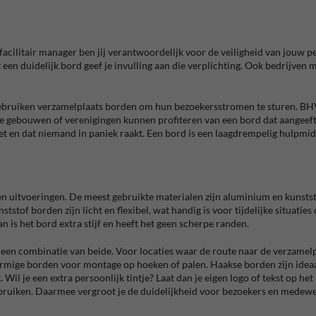
acilitair manager ben jij verantwoordelijk voor de veiligheid van jouw p
een duidelijk bord geef je invulling aan die verplichting. Ook bedrijven
ruiken verzamelplaats borden om hun bezoekersstromen te sturen. BHV’
ote gebouwen of verenigingen kunnen profiteren van een bord dat aangeef
oet en dat niemand in paniek raakt. Een bord is een laagdrempelig hulpmid
en uitvoeringen. De meest gebruikte materialen zijn aluminium en kunstst
stof borden zijn licht en flexibel, wat handig is voor tijdelijke situaties
n is het bord extra stijf en heeft het geen scherpe randen.
een combinatie van beide. Voor locaties waar de route naar de verzamelplaat
mige borden voor montage op hoeken of palen. Haakse borden zijn ideaal
 Wil je een extra persoonlijk tintje? Laat dan je eigen logo of tekst op he
ebruiken. Daarmee vergroot je de duidelijkheid voor bezoekers en medew