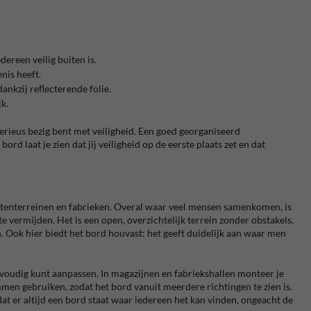
dereen veilig buiten is.
nis heeft.
ankzij reflecterende folie.
k.
serieus bezig bent met veiligheid. Een goed georganiseerd
 laat je zien dat jij veiligheid op de eerste plaats zet en dat
ntenterreinen en fabrieken. Overal waar veel mensen samenkomen, is
 vermijden. Het is een open, overzichtelijk terrein zonder obstakels,
. Ook hier biedt het bord houvast: het geeft duidelijk aan waar men
nvoudig kunt aanpassen. In magazijnen en fabriekshallen monteer je
en gebruiken, zodat het bord vanuit meerdere richtingen te zien is.
dat er altijd een bord staat waar iedereen het kan vinden, ongeacht de