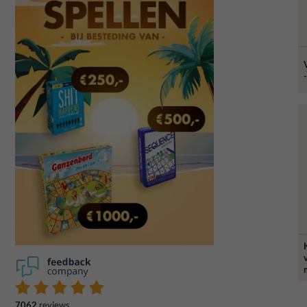
7062
reviews