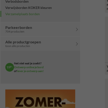
Verbodsborden
Verwijsborden KOKER kleuren
Verzamelplaats borden
Parkeerborden
704 producten
Alle productgroepen
toon alle producten
Net niet wat je zoekt?
TIP!
Ontwerp online je bord
of
lever je ontwerp aan!