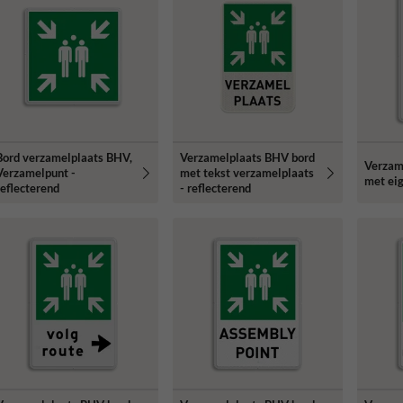
Bord verzamelplaats BHV,
Verzamelplaats BHV bord
Verzam
Verzamelpunt -
met tekst verzamelplaats
met eig
reflecterend
- reflecterend