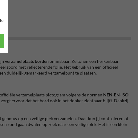
le
ijn
verzamelplaats borden
onmisbaar. Ze tonen een herkenbaar
eersbord met reflecterende folie. Het gebruik van een officieel
een duidelijk gemarkeerd verzamelpunt te plaatsen.
 officiële verzamelplaats pictogram volgens de normen
NEN-EN-ISO
zorgt ervoor dat het bord ook in het donker zichtbaar blijft. Dankzij
t gebouw op een veilige plek verzamelen. Daar kun jij controleren of
en rond gaan dwalen op zoek naar een veilige plek. Het is een klein