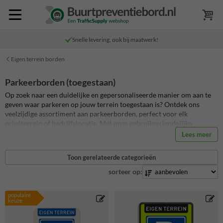
Snelle levering, ook bij maatwerk!
Eigen terrein borden
Parkeerborden (toegestaan)
Op zoek naar een duidelijke en gepersonaliseerde manier om aan te
geven waar parkeren op jouw terrein toegestaan is? Ontdek ons
veelzijdige assortiment aan parkeerborden, perfect voor elk
privéterrein of bedrijfslocatie. Met onze gebruiksvriendelijke
SignEditor kun je jouw parkeerborden volledig naar wens ontwerpen.
Lees meer
Of je nou een eenvoudig parkeerbord nodig hebt, of specifieke
voorwaarden zoals 'gereserveerd voor bewoners' wilt aangeven, bij
Toon gerelateerde categorieën
ons vind je 100% de perfecte oplossing. Ontwerp en bestel vandaag
nog jouw unieke parkeerborden en zorg voor heldere communicatie
sorteer op:
over de parkeerregels op het terrein.
populaire
keuze