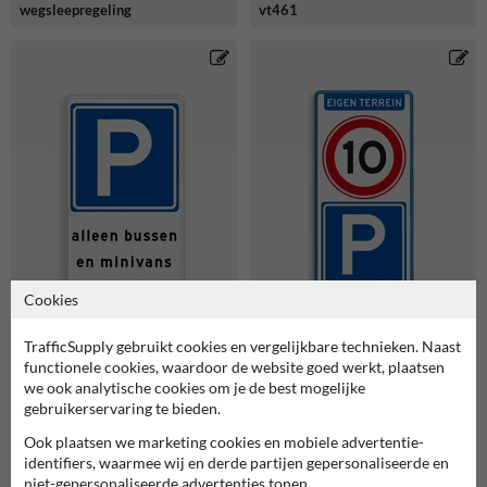
wegsleepregeling
vt461
Cookies
TrafficSupply gebruikt cookies en vergelijkbare technieken. Naast
functionele cookies, waardoor de website goed werkt, plaatsen
we ook analytische cookies om je de best mogelijke
gebruikerservaring te bieden.
Parkeerbord voor bussen en
Reflecterend bord voor
minivans en
parkeren bewoners eigen
Ook plaatsen we marketing cookies en mobiele advertentie-
wegsleepregeling
terrein met snelheid en
parkeerbord
identifiers, waarmee wij en derde partijen gepersonaliseerde en
niet-gepersonaliseerde advertenties tonen