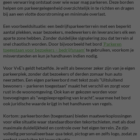
geen verwarring ontstaat over wie waar mag parkeren. Deze borden
helpen om parkeergelegenheid overzichtelijk in te richten en dragen
bij aan een vlotte doorstroming en minimale overlast.
Een voorbeeldsituatie: een bedrijfsparkeerterrein met een beperkt
aantal plekken, waar bezoekers, medewerkers én leveranciers elk een
aparte zone hebben. Zonder duidelijke signalering zou dat terrein al
snel chaotisch worden. Door bijvoorbeeld het bord
‘Parkeren
toegestaan voor bezoekers – bedrijfsnaam’
te gebruiken, voorkom je
misverstanden en kun je handhaven indien nodig.
Voor VvE’s geldt hetzelfde. Je wilt als bewoner zeker zijn van je eigen
parkeerplek, zonder dat bezoekers of derden zomaar hun auto
neerzetten. Een eigen parkeerbord met tekst zoals “Uitsluitend
bewoners – parkeren toegestaan” maakt het verschil en zorgt voor
rust in de woonomgeving. Ook kan er gekozen worden voor
toevoegingen als “wegsleepregeling van kracht”, waarmee het bord
ook juridische waarde krijgt in het handhaven van regels.
Kortom: parkeerborden (toegestaan) bieden maatwerkoplossingen
voor elke situatie waar standaardborden tekortschieten, met als doel
maximale duidelijkheid en controle over het eigen terrein. Ze zijn
volledig personaliseerbaar qua tekst, pictogram en zelfs logo, zodat ze
perfect aansluiten bij jouw situatie.