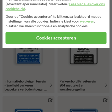
(advertentiepersonalisatie). Meer weten?
Lees hier alles over ons
cookiebeleid
.
Door op "Cookies accepteren" te klikken, ga je akkoord met de
instellingen van alle cookies. Indien je kiest voor
weigeren
,
plaatsen we alleen functionele en analytische cookies.
Cookies accepteren
Informatiebord eigen terrein
Parkeerbord Privéterrein
- Snelheid parkeren
E04 met tekst en
bezoekers verboden toegang
wegsleepregeling
- reflecterend