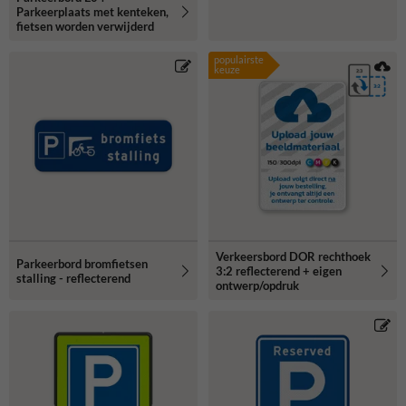
Parkeerplaats met kenteken,
fietsen worden verwijderd
populairste
keuze
Verkeersbord DOR rechthoek
Parkeerbord bromfietsen
3:2 reflecterend + eigen
stalling - reflecterend
ontwerp/opdruk