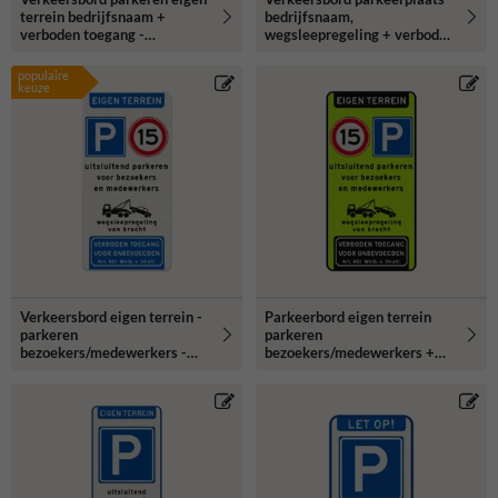
terrein bedrijfsnaam +
bedrijfsnaam,
verboden toegang -
wegsleepregeling + verboden
reflecterend
toegang - reflecterend
populaire
keuze
Verkeersbord eigen terrein -
Parkeerbord eigen terrein
parkeren
parkeren
bezoekers/medewerkers -
bezoekers/medewerkers +
wegsleepregeling - verboden
A01-15 - reflecterend
toegang