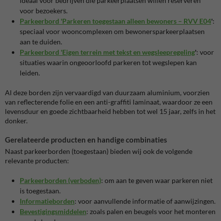
ideaal voor bedrijven die parkeerplaatsen willen reserveren
voor bezoekers.
Parkeerbord 'Parkeren toegestaan alleen bewoners – RVV E04
'
:
speciaal voor wooncomplexen om bewonersparkeerplaatsen
aan te duiden.
Parkeerbord 'Eigen terrein met tekst en wegsleepregeling
'
: voor
situaties waarin ongeoorloofd parkeren tot wegslepen kan
leiden.
Al deze borden zijn vervaardigd van duurzaam aluminium, voorzien
van reflecterende folie en een anti-graffiti laminaat, waardoor ze een
levensduur en goede zichtbaarheid hebben tot wel 15 jaar, zelfs in het
donker.
Gerelateerde producten en handige combinaties
Naast parkeerborden (toegestaan) bieden wij ook de volgende
relevante producten:
Parkeerborden (verboden)
: om aan te geven waar parkeren niet
is toegestaan.
Informatieborden
: voor aanvullende informatie of aanwijzingen.
Bevestigingsmiddelen
: zoals palen en beugels voor het monteren