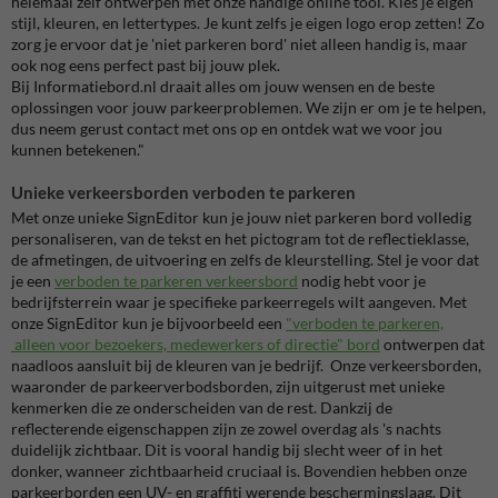
helemaal zelf ontwerpen met onze handige online tool. Kies je eigen
stijl, kleuren, en lettertypes. Je kunt zelfs je eigen logo erop zetten! Zo
zorg je ervoor dat je 'niet parkeren bord' niet alleen handig is, maar
ook nog eens perfect past bij jouw plek.
Bij Informatiebord.nl draait alles om jouw wensen en de beste
oplossingen voor jouw parkeerproblemen. We zijn er om je te helpen,
dus neem gerust contact met ons op en ontdek wat we voor jou
kunnen betekenen."
Unieke verkeersborden verboden te parkeren
Met onze unieke SignEditor kun je jouw niet parkeren bord volledig
personaliseren, van de tekst en het pictogram tot de reflectieklasse,
de afmetingen, de uitvoering en zelfs de kleurstelling. Stel je voor dat
je een
verboden te parkeren verkeersbord
nodig hebt voor je
bedrijfsterrein waar je specifieke parkeerregels wilt aangeven. Met
onze SignEditor kun je bijvoorbeeld een
"verboden te parkeren,
alleen voor bezoekers, medewerkers of directie" bord
ontwerpen dat
naadloos aansluit bij de kleuren van je bedrijf. Onze verkeersborden,
waaronder de parkeerverbodsborden, zijn uitgerust met unieke
kenmerken die ze onderscheiden van de rest. Dankzij de
reflecterende eigenschappen zijn ze zowel overdag als 's nachts
duidelijk zichtbaar. Dit is vooral handig bij slecht weer of in het
donker, wanneer zichtbaarheid cruciaal is. Bovendien hebben onze
parkeerborden een UV- en graffiti werende beschermingslaag. Dit