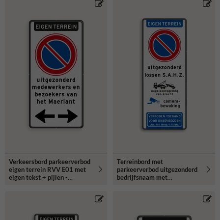
Verkeersbord parkeerverbod
Terreinbord met
eigen terrein RVV E01 met
parkeerverbod uitgezonderd
eigen tekst + pijlen -
bedrijfsnaam met
reflecterend
camerabewaking