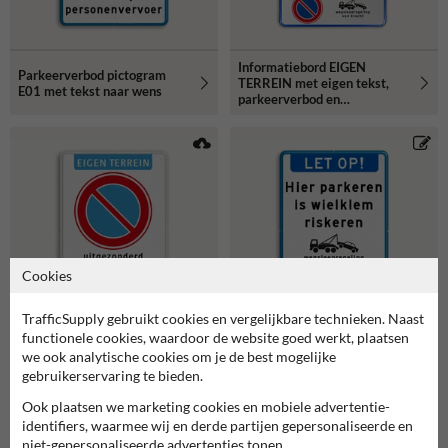
Informatiebord EIGEN
Parkeerverbod pictogram
TERREIN met eigen tekst,
E01 met tekst naar wens
parkeerverbod en
wegsleepregeling
Cookies
TrafficSupply gebruikt cookies en vergelijkbare technieken. Naast
functionele cookies, waardoor de website goed werkt, plaatsen
Parkeerverbodsbord met
Informatiebord LET OP met
we ook analytische cookies om je de best mogelijke
pictogram en tekst in
tekst en pictogram Hier
gebruikerservaring te bieden.
huisstijl
parkeren is wielklem
riskeren
Ook plaatsen we marketing cookies en mobiele advertentie-
identifiers, waarmee wij en derde partijen gepersonaliseerde en
niet-gepersonaliseerde advertenties tonen