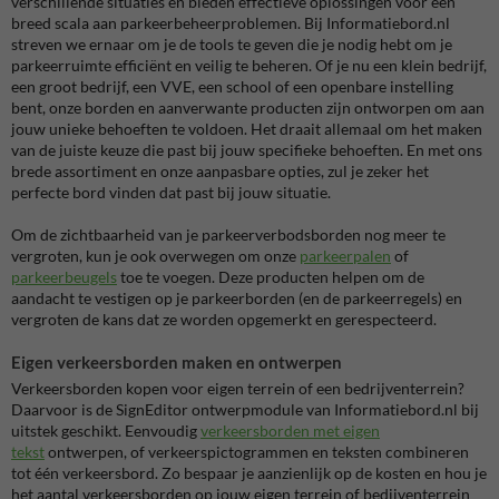
verschillende situaties en bieden effectieve oplossingen voor een
breed scala aan parkeerbeheerproblemen. Bij Informatiebord.nl
streven we ernaar om je de tools te geven die je nodig hebt om je
parkeerruimte efficiënt en veilig te beheren. Of je nu een klein bedrijf,
een groot bedrijf, een VVE, een school of een openbare instelling
bent, onze borden en aanverwante producten zijn ontworpen om aan
jouw unieke behoeften te voldoen. Het draait allemaal om het maken
van de juiste keuze die past bij jouw specifieke behoeften. En met ons
brede assortiment en onze aanpasbare opties, zul je zeker het
perfecte bord vinden dat past bij jouw situatie.
Om de zichtbaarheid van je parkeerverbodsborden nog meer te
vergroten, kun je ook overwegen om onze
parkeerpalen
of
parkeerbeugels
toe te voegen. Deze producten helpen om de
aandacht te vestigen op je parkeerborden (en de parkeerregels) en
vergroten de kans dat ze worden opgemerkt en gerespecteerd.
Eigen verkeersborden maken en ontwerpen
Verkeersborden kopen voor eigen terrein of een bedrijventerrein?
Daarvoor is de SignEditor ontwerpmodule van Informatiebord.nl bij
uitstek geschikt. Eenvoudig
verkeersborden met eigen
tekst
ontwerpen, of verkeerspictogrammen en teksten combineren
tot één verkeersbord. Zo bespaar je aanzienlijk op de kosten en hou je
het aantal verkeersborden op jouw eigen terrein of bedijventerrein