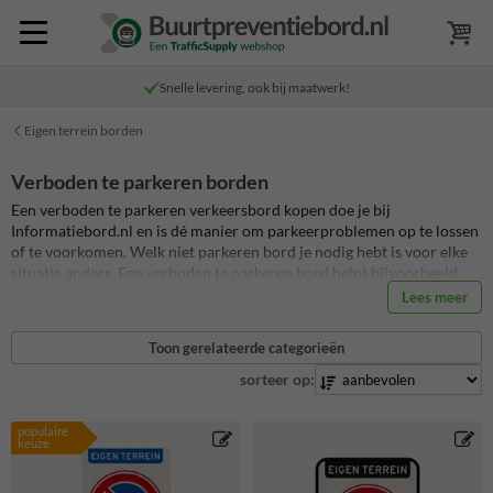
Snelle levering, ook bij maatwerk!
Eigen terrein borden
Verboden te parkeren borden
Een verboden te parkeren verkeersbord kopen doe je bij
Informatiebord.nl en is dé manier om parkeerproblemen op te lossen
of te voorkomen. Welk niet parkeren bord je nodig hebt is voor elke
situatie anders. Een verboden te parkeren bord helpt bijvoorbeeld
om foutparkeerders te voorkomen, maar een gepersonaliseerd
Lees meer
parkeerverbodsbord zorgt ook voor duidelijkheid bij bewoners en
bezoekers. Je kunt een standaard niet parkeren bord kopen voor
Toon gerelateerde categorieën
jouw prive parkeerplaats, maar je kunt ook zelf jouw eigen terrein
bord met verboden te parkeren ontwerpen en personaliseren. Kies
sorteer op:
uit meer dan 100 bestaande parkeerbord ontwerpen om te bewerken.
Alle niet parkeren verkeersborden op Informatiebord.nl zijn van de
populaire
hoogste kwaliteit en standaard voorzien van retro-reflecterende folie.
keuze
De levensduur op alle parkeerborden is daardoor tenminste 15 jaar
en daarmee van de hoogste kwaliteit van Nederland!