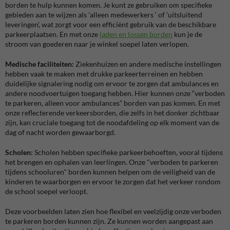
borden te hulp kunnen komen. Je kunt ze gebruiken om specifieke
gebieden aan te wijzen als 'alleen medewerkers ‘ of ’uitsluitend
leveringen', wat zorgt voor een efficiënt gebruik van de beschikbare
parkeerplaatsen. En met onze
laden en lossen borden
kun je de
stroom van goederen naar je winkel soepel laten verlopen.
Medische faciliteiten:
Ziekenhuizen en andere medische instellingen
hebben vaak te maken met drukke parkeerterreinen en hebben
duidelijke signalering nodig om ervoor te zorgen dat ambulances en
andere noodvoertuigen toegang hebben. Hier kunnen onze “verboden
te parkeren, alleen voor ambulances” borden van pas komen. En met
onze reflecterende verkeersborden, die zelfs in het donker zichtbaar
zijn, kan cruciale toegang tot de noodafdeling op elk moment van de
dag of nacht worden gewaarborgd.
Scholen:
Scholen hebben specifieke parkeerbehoeften, vooral tijdens
het brengen en ophalen van leerlingen. Onze "verboden te parkeren
tijdens schooluren" borden kunnen helpen om de veiligheid van de
kinderen te waarborgen en ervoor te zorgen dat het verkeer rondom
de school soepel verloopt.
Deze voorbeelden laten zien hoe flexibel en veelzijdig onze verboden
te parkeren borden kunnen zijn. Ze kunnen worden aangepast aan