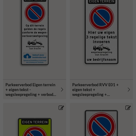
Parkeerverbod Eigen terrein
Parkeerverbod RVV E01 +
+ eigen tekst -
eigen tekst +
wegsleepregeling + verboden
wegsleepregeling +
toegang - Art461
(bedrijfs)naam