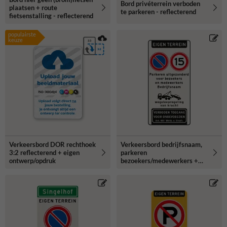
Bord privéterrein verboden
plaatsen + route
te parkeren - reflecterend
fietsenstalling - reflecterend
populairste
keuze
Verkeersbord DOR rechthoek
Verkeersbord bedrijfsnaam,
3:2 reflecterend + eigen
parkeren
ontwerp/opdruk
bezoekers/medewerkers +
snelheid 15km/u -
reflecterend