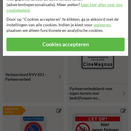
(advertentiepersonalisatie). Meer weten?
Lees hier alles over ons
cookiebeleid
.
Door op "Cookies accepteren" te klikken, ga je akkoord met de
instellingen van alle cookies. Indien je kiest voor
weigeren
,
plaatsen we alleen functionele en analytische cookies.
Cookies accepteren
Verkeersbord RVV E01 -
Parkeerverbod
Parkeerverbodsbord voor
eigen terrein met
bedrijfsnaam en
wegsleepregeling
populaire
keuze