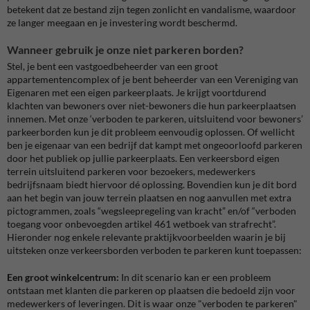
betekent dat ze bestand zijn tegen zonlicht en vandalisme, waardoor
ze langer meegaan en je investering wordt beschermd.
Wanneer gebruik je onze niet parkeren borden?
Stel, je bent een vastgoedbeheerder van een groot
appartementencomplex of je bent beheerder van een Vereniging van
Eigenaren met een eigen parkeerplaats. Je krijgt voortdurend
klachten van bewoners over niet-bewoners die hun parkeerplaatsen
innemen. Met onze ‘verboden te parkeren, uitsluitend voor bewoners’
parkeerborden kun je dit probleem eenvoudig oplossen. Of wellicht
ben je eigenaar van een bedrijf dat kampt met ongeoorloofd parkeren
door het publiek op jullie parkeerplaats. Een verkeersbord eigen
terrein uitsluitend parkeren voor bezoekers, medewerkers
bedrijfsnaam biedt hiervoor dé oplossing. Bovendien kun je dit bord
aan het begin van jouw terrein plaatsen en nog aanvullen met extra
pictogrammen, zoals “wegsleepregeling van kracht” en/of “verboden
toegang voor onbevoegden artikel 461 wetboek van strafrecht”.
Hieronder nog enkele relevante praktijkvoorbeelden waarin je bij
uitsteken onze verkeersborden verboden te parkeren kunt toepassen:
Een groot winkelcentrum:
In dit scenario kan er een probleem
ontstaan met klanten die parkeren op plaatsen die bedoeld zijn voor
medewerkers of leveringen. Dit is waar onze "verboden te parkeren"