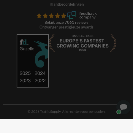
Klantbeoordelingen
Bekijk onze
7061
reviews
Ontvanger prestigieuze awards
© 2026 TrafficSupply. Alle rechten voorbehouden.