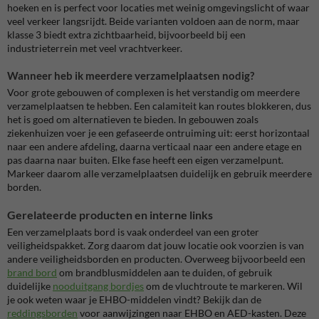
hoeken en is perfect voor locaties met weinig omgevingslicht of waar
veel verkeer langsrijdt. Beide varianten voldoen aan de norm, maar
klasse 3 biedt extra zichtbaarheid, bijvoorbeeld bij een
industrieterrein met veel vrachtverkeer.
Wanneer heb ik meerdere verzamelplaatsen nodig?
Voor grote gebouwen of complexen is het verstandig om meerdere
verzamelplaatsen te hebben. Een calamiteit kan routes blokkeren, dus
het is goed om alternatieven te bieden. In gebouwen zoals
ziekenhuizen voer je een gefaseerde ontruiming uit: eerst horizontaal
naar een andere afdeling, daarna verticaal naar een andere etage en
pas daarna naar buiten. Elke fase heeft een eigen verzamelpunt.
Markeer daarom alle verzamelplaatsen duidelijk en gebruik meerdere
borden.
Gerelateerde producten en interne links
Een verzamelplaats bord is vaak onderdeel van een groter
veiligheidspakket. Zorg daarom dat jouw locatie ook voorzien is van
andere veiligheidsborden en producten. Overweeg bijvoorbeeld een
brand bord
om brandblusmiddelen aan te duiden, of gebruik
duidelijke
nooduitgang bordjes
om de vluchtroute te markeren. Wil
je ook weten waar je EHBO-middelen vindt? Bekijk dan de
reddingsborden
voor aanwijzingen naar EHBO en AED-kasten. Deze