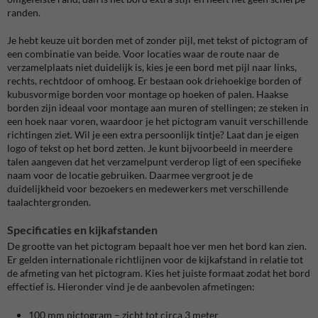
randen.
Je hebt keuze uit borden met of zonder pijl, met tekst of pictogram of
een combinatie van beide. Voor locaties waar de route naar de
verzamelplaats niet duidelijk is, kies je een bord met pijl naar links,
rechts, rechtdoor of omhoog. Er bestaan ook driehoekige borden of
kubusvormige borden voor montage op hoeken of palen. Haakse
borden zijn ideaal voor montage aan muren of stellingen; ze steken in
een hoek naar voren, waardoor je het pictogram vanuit verschillende
richtingen ziet. Wil je een extra persoonlijk tintje? Laat dan je eigen
logo of tekst op het bord zetten. Je kunt bijvoorbeeld in meerdere
talen aangeven dat het verzamelpunt verderop ligt of een specifieke
naam voor de locatie gebruiken. Daarmee vergroot je de
duidelijkheid voor bezoekers en medewerkers met verschillende
taalachtergronden.
Specificaties en kijkafstanden
De grootte van het pictogram bepaalt hoe ver men het bord kan zien.
Er gelden internationale richtlijnen voor de kijkafstand in relatie tot
de afmeting van het pictogram. Kies het juiste formaat zodat het bord
effectief is. Hieronder vind je de aanbevolen afmetingen:
100 mm pictogram – zicht tot circa 3 meter