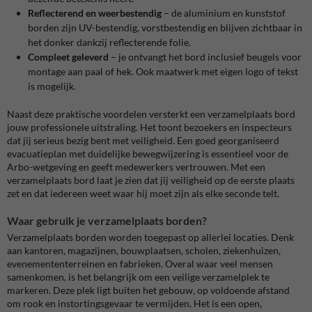
Reflecterend en weerbestendig
– de aluminium en kunststof
borden zijn UV-bestendig, vorstbestendig en blijven zichtbaar in
het donker dankzij reflecterende folie.
Compleet geleverd
– je ontvangt het bord inclusief beugels voor
montage aan paal of hek. Ook maatwerk met eigen logo of tekst
is mogelijk.
Naast deze praktische voordelen versterkt een verzamelplaats bord
jouw professionele uitstraling. Het toont bezoekers en inspecteurs
dat jij serieus bezig bent met veiligheid. Een goed georganiseerd
evacuatieplan met duidelijke bewegwijzering is essentieel voor de
Arbo-wetgeving en geeft medewerkers vertrouwen. Met een
verzamelplaats bord laat je zien dat jij veiligheid op de eerste plaats
zet en dat iedereen weet waar hij moet zijn als elke seconde telt.
Waar gebruik je verzamelplaats borden?
Verzamelplaats borden worden toegepast op allerlei locaties. Denk
aan kantoren, magazijnen, bouwplaatsen, scholen, ziekenhuizen,
evenemententerreinen en fabrieken. Overal waar veel mensen
samenkomen, is het belangrijk om een veilige verzamelplek te
markeren. Deze plek ligt buiten het gebouw, op voldoende afstand
om rook en instortingsgevaar te vermijden. Het is een open,