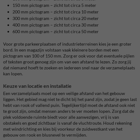
150 mm pictogram – zicht tot circa 5 meter
200 mm pictogram – zicht tot circa 10 meter
300 mm pictogram – zicht tot circa 20 meter
400 mm pictogram – zicht tot circa 30 meter
600 mm pictogram – zicht tot circa 50 meter
Voor grote parkeerplaatsen of industrieterreinen kies je een groter
bord. In een magazijn volstaan vaak kleinere borden met een
pictogram van 100 of 150 mm. Zorg er ook voor dat eventuele pijlen
of teksten groot genoeg zijn om van een afstand te lezen. Zo zorg jij
dat niemand hoeft te zoeken en iedereen snel naar de verzamelplaats
kan lopen.
Keuze van locatie en installatie
Een verzamelplaats moet op een veilige afstand van het gebouw
liggen. Het gebied mag niet te dicht bij het pand zijn, zodat je geen last
hebt van rook of vallend puin. Tegelijkertijd moet de afstand ook niet
te groot zijn, omdat mensen anders te ver moeten lopen. Zorg dat de
plek voldoende ruimte biedt voor alle aanwezigen, vrij is van
obstakels en goed zichtbaar is vanaf de vluchtroute. Houd rekening
met windrichting en kies bij voorkeur de zuidwestkant van het
gebouw om rook en blusnevel te vermijden.