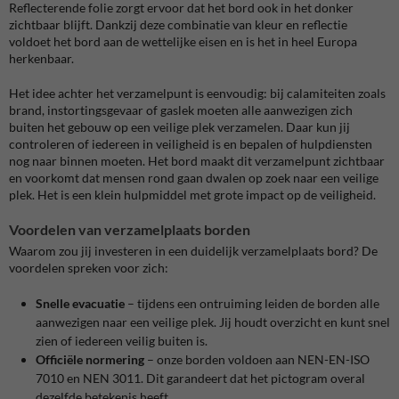
Reflecterende folie zorgt ervoor dat het bord ook in het donker
zichtbaar blijft. Dankzij deze combinatie van kleur en reflectie
voldoet het bord aan de wettelijke eisen en is het in heel Europa
herkenbaar.
Het idee achter het verzamelpunt is eenvoudig: bij calamiteiten zoals
brand, instortingsgevaar of gaslek moeten alle aanwezigen zich
buiten het gebouw op een veilige plek verzamelen. Daar kun jij
controleren of iedereen in veiligheid is en bepalen of hulpdiensten
nog naar binnen moeten. Het bord maakt dit verzamelpunt zichtbaar
en voorkomt dat mensen rond gaan dwalen op zoek naar een veilige
plek. Het is een klein hulpmiddel met grote impact op de veiligheid.
Voordelen van verzamelplaats borden
Waarom zou jij investeren in een duidelijk verzamelplaats bord? De
voordelen spreken voor zich:
Snelle evacuatie
– tijdens een ontruiming leiden de borden alle
aanwezigen naar een veilige plek. Jij houdt overzicht en kunt snel
zien of iedereen veilig buiten is.
Officiële normering
– onze borden voldoen aan NEN-EN-ISO
7010 en NEN 3011. Dit garandeert dat het pictogram overal
dezelfde betekenis heeft.