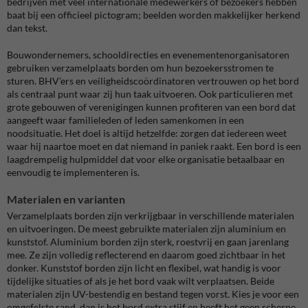
bedrijven met veel internationale medewerkers of bezoekers hebben
baat bij een officieel pictogram; beelden worden makkelijker herkend
dan tekst.
Bouwondernemers, schooldirecties en evenementenorganisatoren
gebruiken verzamelplaats borden om hun bezoekersstromen te
sturen. BHV’ers en veiligheidscoördinatoren vertrouwen op het bord
als centraal punt waar zij hun taak uitvoeren. Ook particulieren met
grote gebouwen of verenigingen kunnen profiteren van een bord dat
aangeeft waar familieleden of leden samenkomen in een
noodsituatie. Het doel is altijd hetzelfde: zorgen dat iedereen weet
waar hij naartoe moet en dat niemand in paniek raakt. Een bord is een
laagdrempelig hulpmiddel dat voor elke organisatie betaalbaar en
eenvoudig te implementeren is.
Materialen en varianten
Verzamelplaats borden zijn verkrijgbaar in verschillende materialen
en uitvoeringen. De meest gebruikte materialen zijn aluminium en
kunststof. Aluminium borden zijn sterk, roestvrij en gaan jarenlang
mee. Ze zijn volledig reflecterend en daarom goed zichtbaar in het
donker. Kunststof borden zijn licht en flexibel, wat handig is voor
tijdelijke situaties of als je het bord vaak wilt verplaatsen. Beide
materialen zijn UV-bestendig en bestand tegen vorst. Kies je voor een
omgefelste rand, dan is het bord extra stijf en heeft het geen scherpe