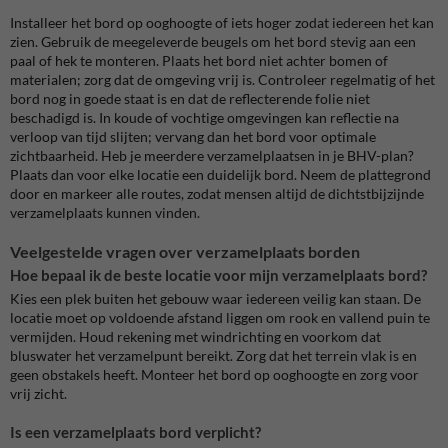
Installeer het bord op ooghoogte of iets hoger zodat iedereen het kan
zien. Gebruik de meegeleverde beugels om het bord stevig aan een
paal of hek te monteren. Plaats het bord niet achter bomen of
materialen; zorg dat de omgeving vrij is. Controleer regelmatig of het
bord nog in goede staat is en dat de reflecterende folie niet
beschadigd is. In koude of vochtige omgevingen kan reflectie na
verloop van tijd slijten; vervang dan het bord voor optimale
zichtbaarheid. Heb je meerdere verzamelplaatsen in je BHV-plan?
Plaats dan voor elke locatie een duidelijk bord. Neem de plattegrond
door en markeer alle routes, zodat mensen altijd de dichtstbijzijnde
verzamelplaats kunnen vinden.
Veelgestelde vragen over verzamelplaats borden
Hoe bepaal ik de beste locatie voor mijn verzamelplaats bord?
Kies een plek buiten het gebouw waar iedereen veilig kan staan. De
locatie moet op voldoende afstand liggen om rook en vallend puin te
vermijden. Houd rekening met windrichting en voorkom dat
bluswater het verzamelpunt bereikt. Zorg dat het terrein vlak is en
geen obstakels heeft. Monteer het bord op ooghoogte en zorg voor
vrij zicht.
Is een verzamelplaats bord verplicht?