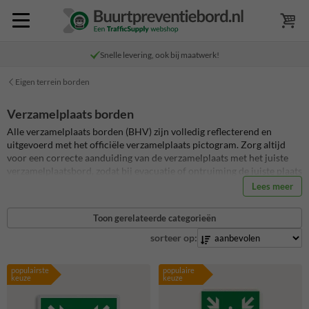
Snelle levering, ook bij maatwerk!
Eigen terrein borden
Verzamelplaats borden
Alle verzamelplaats borden (BHV) zijn volledig reflecterend en
uitgevoerd met het officiële verzamelplaats pictogram. Zorg altijd
voor een correcte aanduiding van de verzamelplaats met het juiste
verzamelplaatsbord, zodat bij evacuatie of ontruiming de juiste plaats
wordt gevonden! Koop hier je bord verzamelplaats met paal voor o.a.
Lees meer
BHV, bouwplaats, magazijn of werkplaats. Bekijk hieronder alle
verzamelplaatsborden met het officiële verzamelplaats BHV
Toon gerelateerde categorieën
pictogram. De meeste bordontwerpen hieronder kun je ook
bewerken of personaliseren!
sorteer op:
populairste
populaire
keuze
keuze