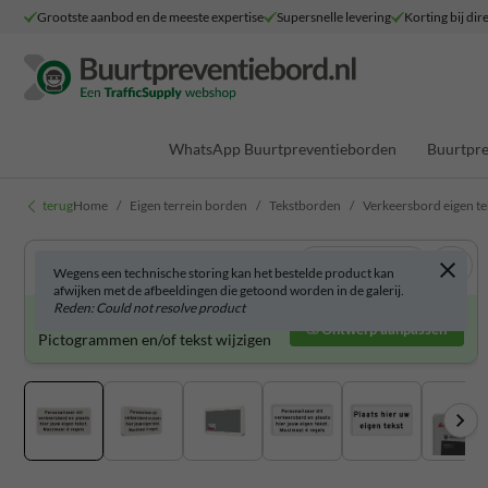
Grootste aanbod en de meeste expertise
Supersnelle levering
Korting bij dir
WhatsApp Buurtpreventieborden
Buurtpre
terug
Home
Eigen terrein borden
Tekstborden
Verkeersbord eigen tek
Bekijk in 3D
Wegens een technische storing kan het bestelde product kan
afwijken met de afbeeldingen die getoond worden in de galerij.
Reden: Could not resolve product
Verkeersbord zelf aanpassen?
Ontwerp aanpassen
Pictogrammen en/of tekst wijzigen