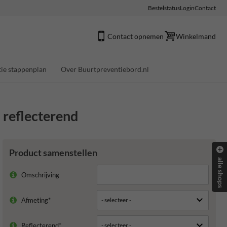
Bestelstatus
Login
Contact
Contact opnemen
Winkelmand
ie stappenplan
Over Buurtpreventiebord.nl
 reflecterend
Product samenstellen
alle shops
Omschrijving
Afmeting*
Reflecterend*