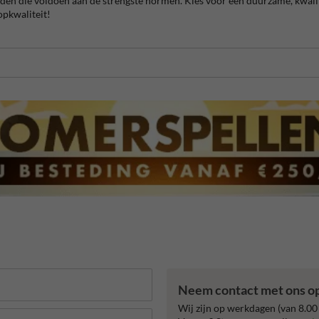
den die voldoen aan de strengste normen. Kies voor een duurzame, kwalit
opkwaliteit!
Neem contact met ons o
Wij zijn op werkdagen (van 8.00