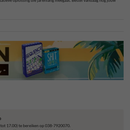
atieve oplossing die jarenlang meegaat. Bestel vandaag nog jouw
p
 tot 17.00) te bereiken op 038-7920070.