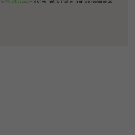
nfo@trafficsupply.nl
of vul het formulier in en we reageren zo