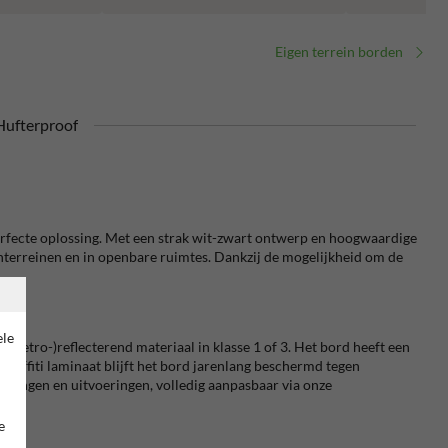
Eigen terrein borden
ufterproof
perfecte oplossing. Met een strak wit-zwart ontwerp en hoogwaardige
enterreinen en in openbare ruimtes. Dankzij de mogelijkheid om de
ele
(retro-)reflecterend materiaal in klasse 1 of 3. Het bord heeft een
affiti laminaat blijft het bord jarenlang beschermd tegen
metingen en uitvoeringen, volledig aanpasbaar via onze
e