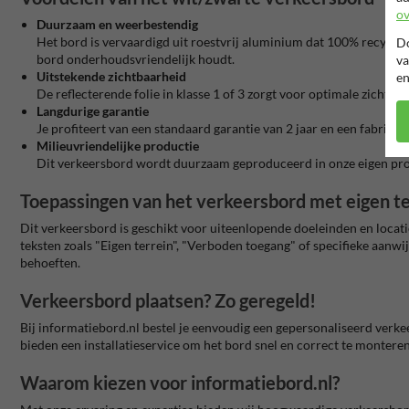
ov
Duurzaam en weerbestendig
Het bord is vervaardigd uit roestvrij aluminium dat 100% recycleb
Do
bord onderhoudsvriendelijk houdt.
va
Uitstekende zichtbaarheid
en
De reflecterende folie in klasse 1 of 3 zorgt voor optimale zicht
Langdurige garantie
Je profiteert van een standaard garantie van 2 jaar en een fabrieks
Milieuvriendelijke productie
Dit verkeersbord wordt duurzaam geproduceerd in onze eigen produ
Toepassingen van het verkeersbord met eigen t
Dit verkeersbord is geschikt voor uiteenlopende doeleinden en locati
teksten zoals "Eigen terrein", "Verboden toegang" of specifieke aanw
behoeften.
Verkeersbord plaatsen? Zo geregeld!
Bij informatiebord.nl bestel je eenvoudig een gepersonaliseerd verke
bieden een installatieservice om het bord snel en correct te monteren
Waarom kiezen voor informatiebord.nl?