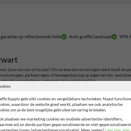
r garantie op reflecterende folie
Anti-graffiti laminaat
99% H
zwart
oor jouw terrein of locatie? Dit verkeersbord met eigen tekst biedt de 
arschuwingen, parkeerregels of bewegwijzering op eigen terrein, bedrijv
re situatie waar heldere communicatie erg belangrijk is.
ookies
kst
afficSupply gebruikt cookies en vergelijkbare technieken. Naast function
L9016) met een verkeersgrijze achterzijde en is voorzien van hoogwaardig 
okies, waardoor de website goed werkt, plaatsen we ook analytische
orm en NEN-EN 12899-1:2007. Dankzij een transparant UV-werend anti-gr
okies om je de best mogelijke gebruikerservaring te bieden.
n de hoogste kwaliteitsnormen en het bord is verkrijgbaar in meerdere af
k plaatsen we marketing cookies en mobiele advertentie-identifiers,
armee wij en derde partijen gepersonaliseerde en niet-gepersonaliseerd
vertenties tonen (advertentiepersonalisatie). Meer weten?
Lees hier alles