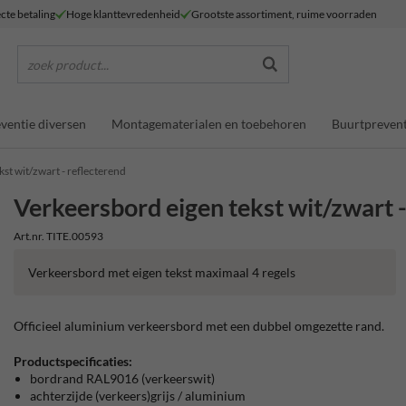
ecte betaling
Hoge klanttevredenheid
Grootste assortiment, ruime voorraden
zoek product...
ventie diversen
Montagematerialen en toebehoren
Buurtprevent
st wit/zwart - reflecterend
Verkeersbord eigen tekst wit/zwart -
Art.nr. TITE.00593
Verkeersbord met eigen tekst maximaal 4 regels
Officieel aluminium verkeersbord met een dubbel omgezette rand.
Productspecificaties:
bordrand RAL9016 (verkeerswit)
achterzijde (verkeers)grijs / aluminium