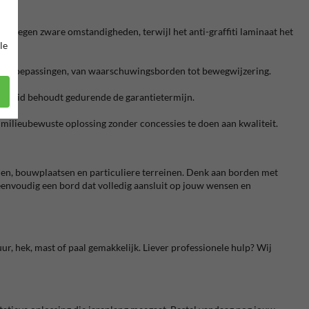
nd tegen zware omstandigheden, terwijl het anti-graffiti laminaat het
le
iverse toepassingen, van waarschuwingsborden tot bewegwijzering.
tbaarheid behoudt gedurende de garantietermijn.
milieubewuste oplossing zonder concessies te doen aan kwaliteit.
olen, bouwplaatsen en particuliere terreinen. Denk aan borden met
 eenvoudig een bord dat volledig aansluit op jouw wensen en
r, hek, mast of paal gemakkelijk. Liever professionele hulp? Wij