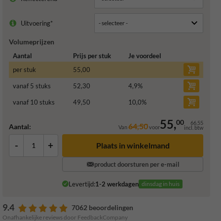
Uitvoering*
Volumeprijzen
Aantal
Prijs per stuk
Je voordeel
per stuk
55,00
vanaf 5 stuks
52,30
4,9
%
vanaf 10 stuks
49,50
10,0
%
55,
00
66,55
64,50
Aantal:
Van
voor
incl. btw
-
+
Plaats in winkelmand
product doorsturen per e-mail
Levertijd:
1-2 werkdagen
dinsdag in huis
9.4
7062 beoordelingen
Onafhankelijke reviews door FeedbackCompany