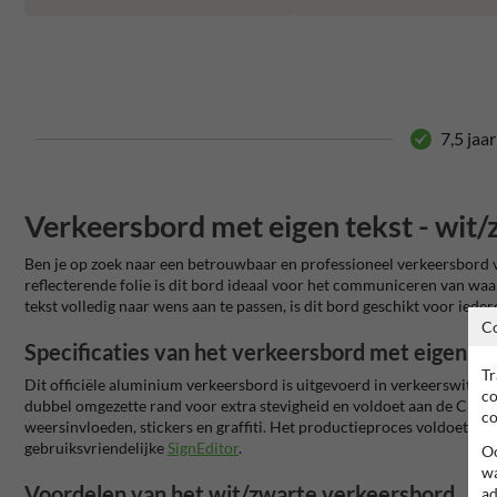
7,5 jaa
Verkeersbord met eigen tekst - wit/
Ben je op zoek naar een betrouwbaar en professioneel verkeersbord v
reflecterende folie is dit bord ideaal voor het communiceren van wa
tekst volledig naar wens aan te passen, is dit bord geschikt voor iede
C
Specificaties van het verkeersbord met eigen te
Tr
Dit officiële aluminium verkeersbord is uitgevoerd in verkeerswit (RA
co
dubbel omgezette rand voor extra stevigheid en voldoet aan de CE-N
co
weersinvloeden, stickers en graffiti. Het productieproces voldoet aa
gebruiksvriendelijke
SignEditor
.
Oo
wa
Voordelen van het wit/zwarte verkeersbord
ad