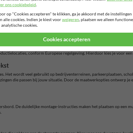
er ons cookiebeleid
.
aar is. De stevige constructie met dubbel omgezette rand maakt het besta
or op "Cookies accepteren" te klikken, ga je akkoord met de instellingen
n alle cookies. Indien je kiest voor
weigeren
, plaatsen we alleen functione
 analytische cookies.
baarheid, zowel overdag als 's nachts. Dit maakt het bord geschikt voor d
Cookies accepteren
garantie van 15 jaar op de reflecterende folie, die zijn hechting en zich
ctielocaties, conform Europese regelgeving. Hierdoor kies je voor een 
ekst
es. Het wordt veel gebruikt op bedrijventerreinen, parkeerplaatsen, sch
ijzingen die passen bij jouw situatie. Door de maatwerkopties ontwerp je
ersbord. De duidelijke montage-instructies maken het plaatsen op een muu
.