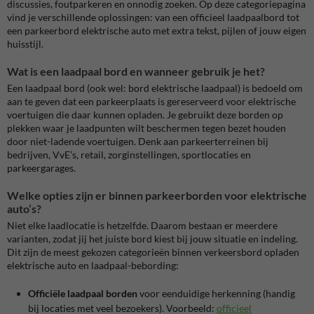
discussies, foutparkeren en onnodig zoeken. Op deze categoriepagina
vind je verschillende oplossingen: van een officieel laadpaalbord tot
een parkeerbord elektrische auto met extra tekst, pijlen of jouw eigen
huisstijl.
Wat is een laadpaal bord en wanneer gebruik je het?
Een laadpaal bord (ook wel: bord elektrische laadpaal) is bedoeld om
aan te geven dat een parkeerplaats is gereserveerd voor elektrische
voertuigen die daar kunnen opladen. Je gebruikt deze borden op
plekken waar je laadpunten wilt beschermen tegen bezet houden
door niet-ladende voertuigen. Denk aan parkeerterreinen bij
bedrijven, VvE’s, retail, zorginstellingen, sportlocaties en
parkeergarages.
Welke opties zijn er binnen parkeerborden voor elektrische
auto’s?
Niet elke laadlocatie is hetzelfde. Daarom bestaan er meerdere
varianten, zodat jij het juiste bord kiest bij jouw situatie en indeling.
Dit zijn de meest gekozen categorieën binnen verkeersbord opladen
elektrische auto en laadpaal-bebording:
Officiële laadpaal borden
voor eenduidige herkenning (handig
bij locaties met veel bezoekers). Voorbeeld:
officieel