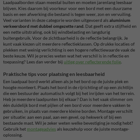
Laadpaalborden staan meestal buiten en moeten jarenlang leesbaar
blijven. Kies daarom bij voorkeur voor een bord met een duurzame
basis en een afwerking die bestand is tegen weer, zon en vervuiling.
Veel varianten in deze categorie worden uitgevoerd als
aluminium
verkeersbord met dubbel omgezette rand
. Dat geeft extra stijfheid en
een nette uitstraling, ook bij windbelasting en langdurig
buitengebruik. Voor de zichtbaarheid is de reflectie belangrijk. Je
kunt vaak kiezen uit meerdere reflectieklassen. Op drukke locaties of
plekken met weinig verlichting is een hogere reflectiewaarde vaak de
beste keuze. Wil je precies weten wat het verschil is in reflectie en
toepassing? Lees dan verder bij
uitleg over reflecterende folie
.
Praktische tips voor plaatsing en leesbaarheid
Een laadpaal bord werkt alleen als je het bord op de juiste plek en
hoogte monteert. Plaats het bord in de rijrichting of op een zichtlijn
die een bestuurder automatisch volgt bij het inrijden van het terrein.
Heb je meerdere laadpunten bij elkaar? Dan is het vaak slimmer om
één duidelijk bord met pijlen of een bord voor meerdere vakken te
gebruiken, in plaats van meerdere kleine borden. Montage verschilt
per situatie: aan een paal, aan een gevel, op hekwerk of bij een
bestaande mast. Wil je zeker weten welke bevestiging je nodig hebt?
Gebruik het
montageadvies
als keuzehulp voor de juiste montage-
oplossing.