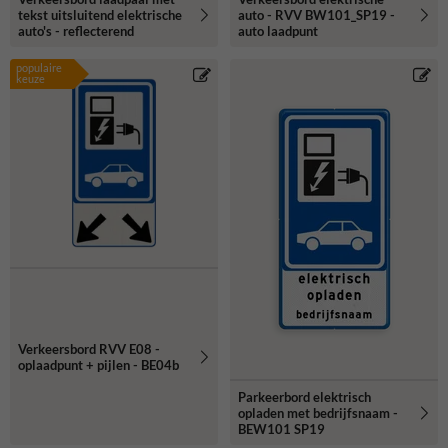
tekst uitsluitend elektrische
auto - RVV BW101_SP19 -
auto's - reflecterend
auto laadpunt
populaire
keuze
Verkeersbord RVV E08 -
oplaadpunt + pijlen - BE04b
Parkeerbord elektrisch
opladen met bedrijfsnaam -
BEW101 SP19