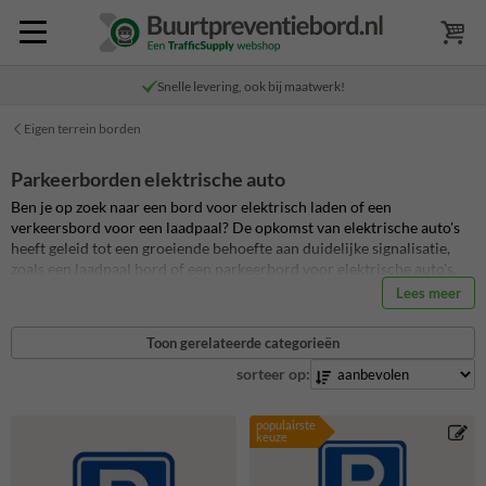
Snelle levering, ook bij maatwerk!
Eigen terrein borden
Parkeerborden elektrische auto
Ben je op zoek naar een bord voor elektrisch laden of een
verkeersbord voor een laadpaal? De opkomst van elektrische auto's
heeft geleid tot een groeiende behoefte aan duidelijke signalisatie,
zoals een laadpaal bord of een parkeerbord voor elektrische auto's.
Deze borden spelen een cruciale rol in het stroomlijnen van het
Lees meer
opladen van elektrische voertuigen. In onze webshop vind je een
ongekend breed assortiment borden voor het opladen van elektrische
Toon gerelateerde categorieën
voertuigen die bijdragen aan een efficiënte en overzichtelijke
parkeeromgeving.
Heb je één of meerdere oplaadpunten (laadpalen)
sorteer op:
op jouw eigen terrein of bedrijventerrein in gebruik? Zorg dan ook
voor de juiste laadpaal borden bij uw oplaadpunten voor elektrische
populairste
auto's. Zodat bezoekers, bewoners of medewerkers de oplaadpunten
keuze
eenvoudig kunnen vinden. Bestel een standaard parkeerbord
elektrische auto of laadpaal bord of bewerk eenvoudig één van de