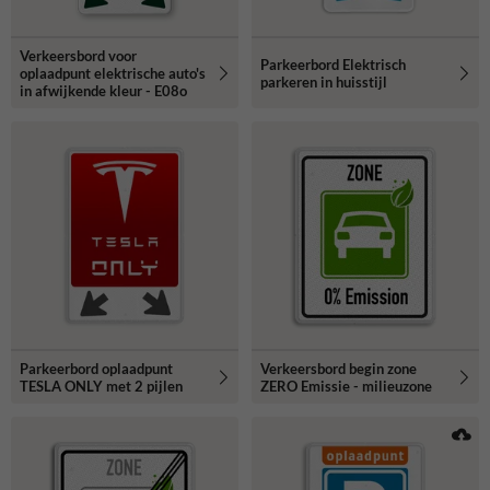
Verkeersbord voor
Parkeerbord Elektrisch
oplaadpunt elektrische auto's
parkeren in huisstijl
in afwijkende kleur - E08o
Parkeerbord oplaadpunt
Verkeersbord begin zone
TESLA ONLY met 2 pijlen
ZERO Emissie - milieuzone