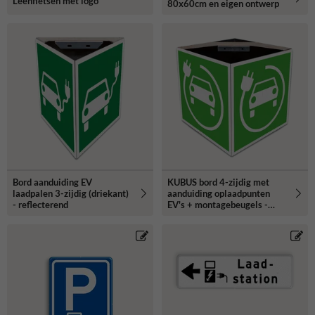
Leenfietsen met logo
80x60cm en eigen ontwerp
Bord aanduiding EV
KUBUS bord 4-zijdig met
laadpalen 3-zijdig (driekant)
aanduiding oplaadpunten
- reflecterend
EV's + montagebeugels -
reflecterend