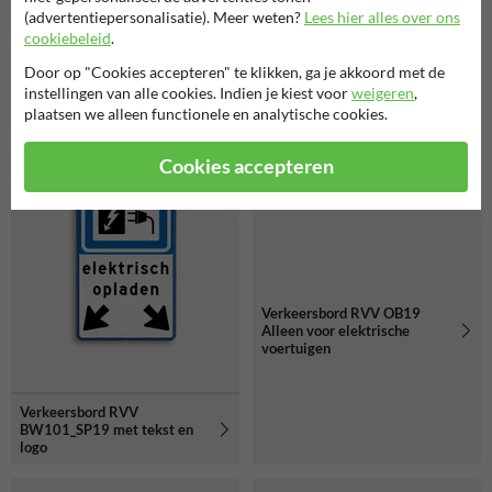
elektrische auto's
logo
(advertentiepersonalisatie). Meer weten?
Lees hier alles over ons
cookiebeleid
.
Door op "Cookies accepteren" te klikken, ga je akkoord met de
instellingen van alle cookies. Indien je kiest voor
weigeren
,
plaatsen we alleen functionele en analytische cookies.
Cookies accepteren
Verkeersbord RVV OB19
Alleen voor elektrische
voertuigen
Verkeersbord RVV
BW101_SP19 met tekst en
logo