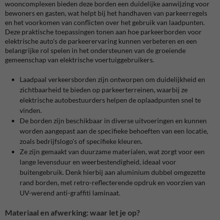
wooncomplexen bieden deze borden een duidelijke aanwijzing voor
bewoners en gasten, wat helpt bij het handhaven van parkeerregels
en het voorkomen van conflicten over het gebruik van laadpunten.
Deze praktische toepassingen tonen aan hoe parkeerborden voor
elektrische auto's de parkeerervaring kunnen verbeteren en een
belangrijke rol spelen in het ondersteunen van de groeiende
gemeenschap van elektrische voertuiggebruikers.
Laadpaal verkeersborden zijn ontworpen om duidelijkheid en
zichtbaarheid te bieden op parkeerterreinen, waarbij ze
elektrische autobestuurders helpen de oplaadpunten snel te
vinden​​.
De borden zijn beschikbaar in diverse uitvoeringen en kunnen
worden aangepast aan de specifieke behoeften van een locatie,
zoals bedrijfslogo's of specifieke kleuren.
Ze zijn gemaakt van duurzame materialen, wat zorgt voor een
lange levensduur en weerbestendigheid, ideaal voor
buitengebruik. Denk hierbij aan aluminium dubbel omgezette
rand borden, met retro-reflecterende opdruk en voorzien van
UV-werend anti-graffiti laminaat.
Materiaal en afwerking: waar let je op?