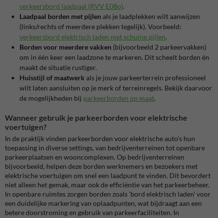
verkeersbord laadpaal (RVV E08o)
.
Laadpaal borden met pijlen
als je laadplekken wilt aanwijzen
(links/rechts of meerdere plekken tegelijk). Voorbeeld:
verkeersbord elektrisch laden met schuine pijlen
.
Borden voor meerdere vakken
(bijvoorbeeld 2 parkeervakken)
om in één keer een laadzone te markeren. Dit scheelt borden én
maakt de situatie rustiger.
Huisstijl of maatwerk
als je jouw parkeerterrein professioneel
wilt laten aansluiten op je merk of terreinregels. Bekijk daarvoor
de mogelijkheden bij
parkeerborden op maat
.
Wanneer gebruik je parkeerborden voor elektrische
voertuigen?
In de praktijk vinden parkeerborden voor elektrische auto's hun
toepassing in diverse settings, van bedrijventerreinen tot openbare
parkeerplaatsen en wooncomplexen. Op bedrijventerreinen
bijvoorbeeld, helpen deze borden werknemers en bezoekers met
elektrische voertuigen om snel een laadpunt te vinden. Dit bevordert
niet alleen het gemak, maar ook de efficiëntie van het parkeerbeheer.
In openbare ruimtes zorgen borden zoals 'bord elektrisch laden' voor
een duidelijke markering van oplaadpunten, wat bijdraagt aan een
betere doorstroming en gebruik van parkeerfaciliteiten. In