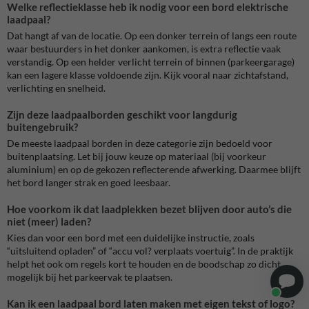
Welke reflectieklasse heb ik nodig voor een bord elektrische
laadpaal?
Dat hangt af van de locatie. Op een donker terrein of langs een route
waar bestuurders in het donker aankomen, is extra reflectie vaak
verstandig. Op een helder verlicht terrein of binnen (parkeergarage)
kan een lagere klasse voldoende zijn. Kijk vooral naar zichtafstand,
verlichting en snelheid.
Zijn deze laadpaalborden geschikt voor langdurig
buitengebruik?
De meeste laadpaal borden in deze categorie zijn bedoeld voor
buitenplaatsing. Let bij jouw keuze op materiaal (bij voorkeur
aluminium) en op de gekozen reflecterende afwerking. Daarmee blijft
het bord langer strak en goed leesbaar.
Hoe voorkom ik dat laadplekken bezet blijven door auto’s die
niet (meer) laden?
Kies dan voor een bord met een duidelijke instructie, zoals
“uitsluitend opladen” of “accu vol? verplaats voertuig”. In de praktijk
helpt het ook om regels kort te houden en de boodschap zo dicht
mogelijk bij het parkeervak te plaatsen.
Kan ik een laadpaal bord laten maken met eigen tekst of logo?