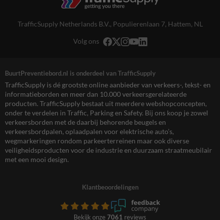
TrafficSupply Netherlands B.V.,
Populierenlaan 7
,
Hattem, NL
Volg ons
BuurtPreventiebord.nl is onderdeel van TrafficSupply
TrafficSupply is dé grootste online aanbieder van verkeers-, tekst- en
informatieborden en meer dan 10.000 verkeersgerelateerde
producten. TrafficSupply bestaat uit meerdere webshopconcepten,
onder te verdelen in Traffic, Parking en Safety. Bij ons koop je zowel
verkeersborden met de daarbij behorende beugels en
verkeersbordpalen, oplaadpalen voor elektrische auto’s,
wegmarkeringen rondom parkeerterreinen maar ook diverse
veiligheidsproducten voor de industrie en duurzaam straatmeubilair
met een mooi design.
Klantbeoordelingen
Bekijk onze
7061
reviews