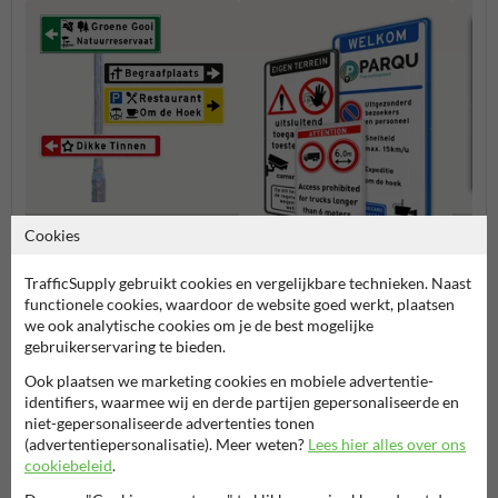
Cookies
Verwijsborden KOKER
Verbo
kleuren
TrafficSupply gebruikt cookies en vergelijkbare technieken. Naast
Entree- en toegangsborden
functionele cookies, waardoor de website goed werkt, plaatsen
we ook analytische cookies om je de best mogelijke
gebruikerservaring te bieden.
Eigen terrein borden
Ook plaatsen we marketing cookies en mobiele advertentie-
identifiers, waarmee wij en derde partijen gepersonaliseerde en
niet-gepersonaliseerde advertenties tonen
(advertentiepersonalisatie). Meer weten?
Lees hier alles over ons
cookiebeleid
.