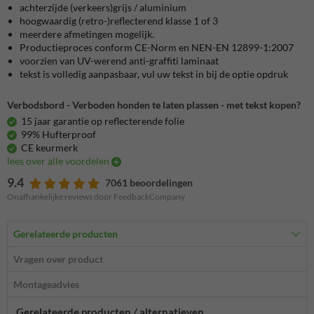
achterzijde (verkeers)grijs / aluminium
hoogwaardig (retro-)reflecterend klasse 1 of 3
meerdere afmetingen mogelijk.
Productieproces conform CE-Norm en NEN-EN 12899-1:2007
voorzien van UV-werend anti-graffiti laminaat
tekst is volledig aanpasbaar, vul uw tekst in bij de optie opdruk
Verbodsbord - Verboden honden te laten plassen - met tekst kopen?
15 jaar garantie op reflecterende folie
99% Hufterproof
CE keurmerk
lees over alle voordelen
9.4
7061 beoordelingen
Onafhankelijke reviews door FeedbackCompany
Gerelateerde producten
Vragen over product
Montageadvies
Gerelateerde producten / alternatieven