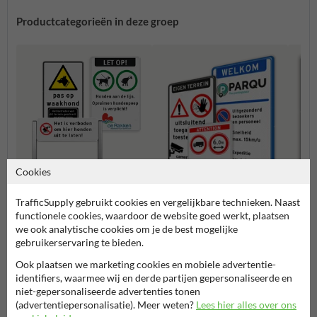
Productcategorieën in deze groep
Cookies
TrafficSupply gebruikt cookies en vergelijkbare technieken. Naast
Honden borden
Verbo
functionele cookies, waardoor de website goed werkt, plaatsen
we ook analytische cookies om je de best mogelijke
Entree- en toegangsborden
gebruikerservaring te bieden.
Ook plaatsen we marketing cookies en mobiele advertentie-
Eigen terrein borden
identifiers, waarmee wij en derde partijen gepersonaliseerde en
niet-gepersonaliseerde advertenties tonen
(advertentiepersonalisatie). Meer weten?
Lees hier alles over ons